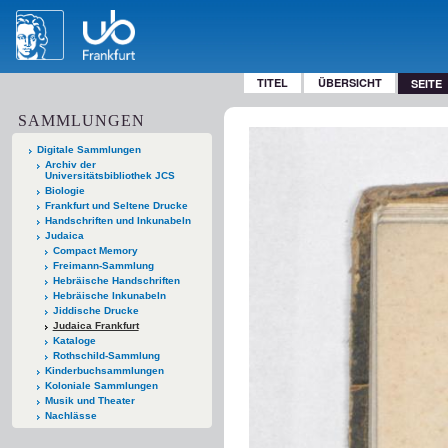
TITEL
ÜBERSICHT
SEITE
SAMMLUNGEN
Digitale Sammlungen
Archiv der
Universitätsbibliothek JCS
Biologie
Frankfurt und Seltene Drucke
Handschriften und Inkunabeln
Judaica
Compact Memory
Freimann-Sammlung
Hebräische Handschriften
Hebräische Inkunabeln
Jiddische Drucke
Judaica Frankfurt
Kataloge
Rothschild-Sammlung
Kinderbuchsammlungen
Koloniale Sammlungen
Musik und Theater
Nachlässe