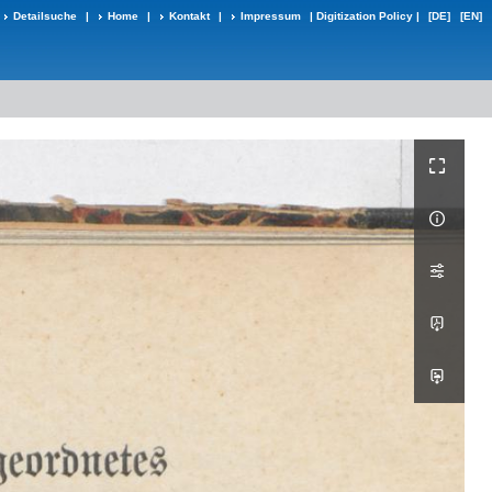
Detailsuche
|
Home
|
Kontakt
|
Impressum
|
Digitization Policy
|
[DE]
[EN]