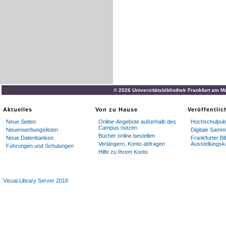
© 2026 Universitätsbibliothek Frankfurt am M
Aktuelles
Von zu Hause
Veröffentli
Neue Seiten
Online-Angebote außerhalb des
Hochschulpubl
Campus nutzen
Neuerwerbungslisten
Digitale Samm
Bücher online bestellen
Neue Datenbanken
Frankfurter Bi
Verlängern, Konto abfragen
Ausstellungsk
Führungen und Schulungen
Hilfe zu Ihrem Konto
Visual Library Server 2018