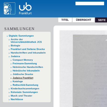
TITEL
ÜBERSICHT
SEITE
SAMMLUNGEN
Digitale Sammlungen
Archiv der
Universitätsbibliothek JCS
Biologie
Frankfurt und Seltene Drucke
Handschriften und Inkunabeln
Judaica
Compact Memory
Freimann-Sammlung
Hebräische Handschriften
Hebräische Inkunabeln
Jiddische Drucke
Judaica Frankfurt
Kataloge
Rothschild-Sammlung
Kinderbuchsammlungen
Koloniale Sammlungen
Musik und Theater
Nachlässe