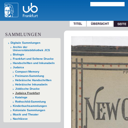
TITEL
ÜBERSICHT
SEITE
SAMMLUNGEN
Digitale Sammlungen
Archiv der
Universitätsbibliothek JCS
Biologie
Frankfurt und Seltene Drucke
Handschriften und Inkunabeln
Judaica
Compact Memory
Freimann-Sammlung
Hebräische Handschriften
Hebräische Inkunabeln
Jiddische Drucke
Judaica Frankfurt
Kataloge
Rothschild-Sammlung
Kinderbuchsammlungen
Koloniale Sammlungen
Musik und Theater
Nachlässe