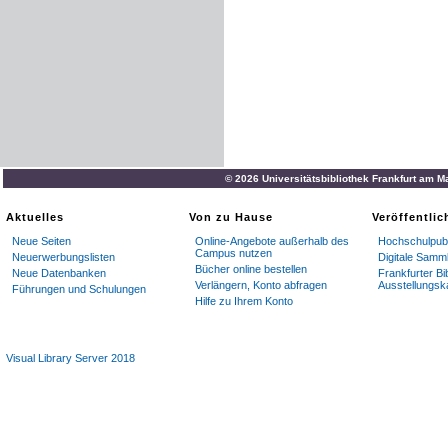
© 2026 Universitätsbibliothek Frankfurt am M
Aktuelles
Von zu Hause
Veröffentli
Neue Seiten
Online-Angebote außerhalb des
Hochschulpubl
Campus nutzen
Neuerwerbungslisten
Digitale Samm
Bücher online bestellen
Neue Datenbanken
Frankfurter Bi
Verlängern, Konto abfragen
Ausstellungsk
Führungen und Schulungen
Hilfe zu Ihrem Konto
Visual Library Server 2018