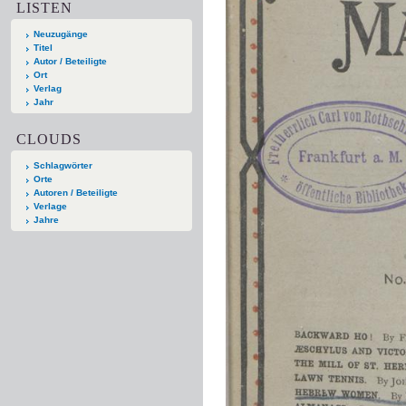
LISTEN
Neuzugänge
Titel
Autor / Beteiligte
Ort
Verlag
Jahr
CLOUDS
Schlagwörter
Orte
Autoren / Beteiligte
Verlage
Jahre