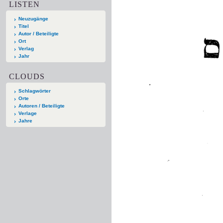
LISTEN
Neuzugänge
Titel
Autor / Beteiligte
Ort
Verlag
Jahr
CLOUDS
Schlagwörter
Orte
Autoren / Beteiligte
Verlage
Jahre