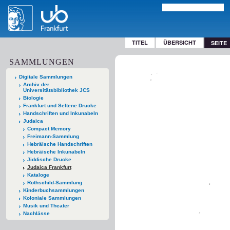
TITEL
ÜBERSICHT
SEITE
SAMMLUNGEN
Digitale Sammlungen
Archiv der
Universitätsbibliothek JCS
Biologie
Frankfurt und Seltene Drucke
Handschriften und Inkunabeln
Judaica
Compact Memory
Freimann-Sammlung
Hebräische Handschriften
Hebräische Inkunabeln
Jiddische Drucke
Judaica Frankfurt
Kataloge
Rothschild-Sammlung
Kinderbuchsammlungen
Koloniale Sammlungen
Musik und Theater
Nachlässe