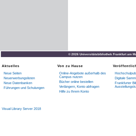
© 2026 Universitätsbibliothek Frankfurt am M
Aktuelles
Von zu Hause
Veröffentli
Neue Seiten
Online-Angebote außerhalb des
Hochschulpubl
Campus nutzen
Neuerwerbungslisten
Digitale Samm
Bücher online bestellen
Neue Datenbanken
Frankfurter Bi
Verlängern, Konto abfragen
Ausstellungsk
Führungen und Schulungen
Hilfe zu Ihrem Konto
Visual Library Server 2018