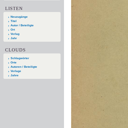
LISTEN
Neuzugänge
Titel
Autor / Beteiligte
Ort
Verlag
Jahr
CLOUDS
Schlagwörter
Orte
Autoren / Beteiligte
Verlage
Jahre