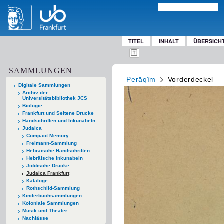
TITEL
INHALT
ÜBERSICH
SAMMLUNGEN
Perāqîm
Vorderdeckel
Digitale Sammlungen
Archiv der
Universitätsbibliothek JCS
Biologie
Frankfurt und Seltene Drucke
Handschriften und Inkunabeln
Judaica
Compact Memory
Freimann-Sammlung
Hebräische Handschriften
Hebräische Inkunabeln
Jiddische Drucke
Judaica Frankfurt
Kataloge
Rothschild-Sammlung
Kinderbuchsammlungen
Koloniale Sammlungen
Musik und Theater
Nachlässe