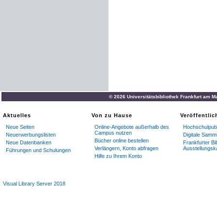
© 2026 Universitätsbibliothek Frankfurt am M
Aktuelles
Von zu Hause
Veröffentli
Neue Seiten
Online-Angebote außerhalb des
Hochschulpubl
Campus nutzen
Neuerwerbungslisten
Digitale Samm
Bücher online bestellen
Neue Datenbanken
Frankfurter Bi
Verlängern, Konto abfragen
Ausstellungsk
Führungen und Schulungen
Hilfe zu Ihrem Konto
Visual Library Server 2018