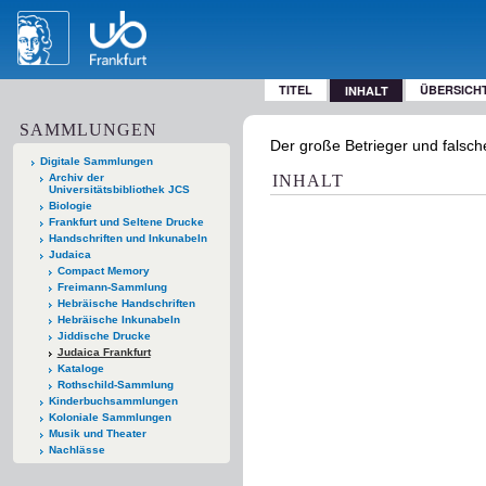
TITEL
ÜBERSICH
INHALT
SAMMLUNGEN
Der große Betrieger und falsche
Digitale Sammlungen
Archiv der
INHALT
Universitätsbibliothek JCS
Biologie
Frankfurt und Seltene Drucke
Handschriften und Inkunabeln
Judaica
Compact Memory
Freimann-Sammlung
Hebräische Handschriften
Hebräische Inkunabeln
Jiddische Drucke
Judaica Frankfurt
Kataloge
Rothschild-Sammlung
Kinderbuchsammlungen
Koloniale Sammlungen
Musik und Theater
Nachlässe