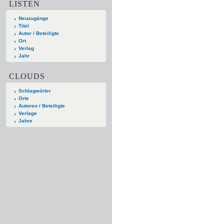
LISTEN
Neuzugänge
Titel
Autor / Beteiligte
Ort
Verlag
Jahr
CLOUDS
Schlagwörter
Orte
Autoren / Beteiligte
Verlage
Jahre