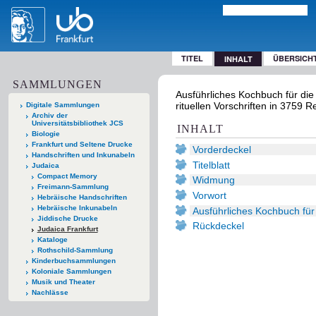
TITEL
ÜBERSICH
INHALT
SAMMLUNGEN
Ausführliches Kochbuch für die 
rituellen Vorschriften in 3759 
Digitale Sammlungen
Archiv der
Universitätsbibliothek JCS
INHALT
Biologie
Frankfurt und Seltene Drucke
Vorderdeckel
Handschriften und Inkunabeln
Titelblatt
Judaica
Compact Memory
Widmung
Freimann-Sammlung
Vorwort
Hebräische Handschriften
Hebräische Inkunabeln
Ausführliches Kochbuch für
Jiddische Drucke
Rückdeckel
Judaica Frankfurt
Kataloge
Rothschild-Sammlung
Kinderbuchsammlungen
Koloniale Sammlungen
Musik und Theater
Nachlässe