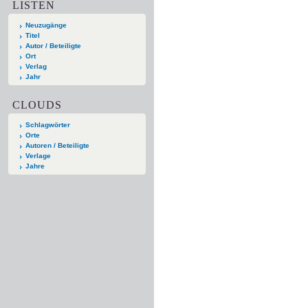
LISTEN
Neuzugänge
Titel
Autor / Beteiligte
Ort
Verlag
Jahr
CLOUDS
Schlagwörter
Orte
Autoren / Beteiligte
Verlage
Jahre