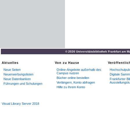
© 2026 Universitätsbibliothek Frankfurt am M
Aktuelles
Von zu Hause
Veröffentli
Neue Seiten
Online-Angebote außerhalb des
Hochschulpubl
Campus nutzen
Neuerwerbungslisten
Digitale Samm
Bücher online bestellen
Neue Datenbanken
Frankfurter Bi
Verlängern, Konto abfragen
Ausstellungsk
Führungen und Schulungen
Hilfe zu Ihrem Konto
Visual Library Server 2018