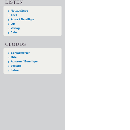
LISTEN
Neuzugänge
Titel
Autor / Beteiligte
Ort
Verlag
Jahr
CLOUDS
Schlagwörter
Orte
Autoren / Beteiligte
Verlage
Jahre