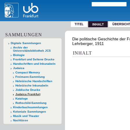
TITEL
ÜBERSICH
INHALT
SAMMLUNGEN
Die politische Geschichte der F
Lehrberger, 1911
Digitale Sammlungen
Archiv der
Universitätsbibliothek JCS
INHALT
Biologie
Frankfurt und Seltene Drucke
Handschriften und Inkunabeln
Judaica
Compact Memory
Freimann-Sammlung
Hebräische Handschriften
Hebräische Inkunabeln
Jiddische Drucke
Judaica Frankfurt
Kataloge
Rothschild-Sammlung
Kinderbuchsammlungen
Koloniale Sammlungen
Musik und Theater
Nachlässe