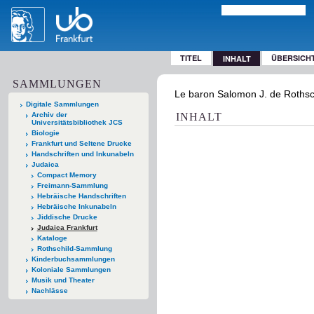
TITEL
ÜBERSICH
INHALT
SAMMLUNGEN
Le baron Salomon J. de Rothschi
Digitale Sammlungen
Archiv der
INHALT
Universitätsbibliothek JCS
Biologie
Frankfurt und Seltene Drucke
Handschriften und Inkunabeln
Judaica
Compact Memory
Freimann-Sammlung
Hebräische Handschriften
Hebräische Inkunabeln
Jiddische Drucke
Judaica Frankfurt
Kataloge
Rothschild-Sammlung
Kinderbuchsammlungen
Koloniale Sammlungen
Musik und Theater
Nachlässe