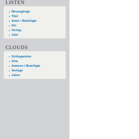
LISTEN
Neuzugänge
Titel
Autor / Beteiligte
Ort
Verlag
Jahr
CLOUDS
Schlagwörter
Orte
Autoren / Beteiligte
Verlage
Jahre