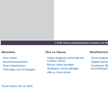
© 2026 Universitätsbibliothek Frankfurt am M
Aktuelles
Von zu Hause
Veröffentli
Neue Seiten
Online-Angebote außerhalb des
Hochschulpubl
Campus nutzen
Neuerwerbungslisten
Digitale Samm
Bücher online bestellen
Neue Datenbanken
Frankfurter Bi
Verlängern, Konto abfragen
Ausstellungsk
Führungen und Schulungen
Hilfe zu Ihrem Konto
Visual Library Server 2018