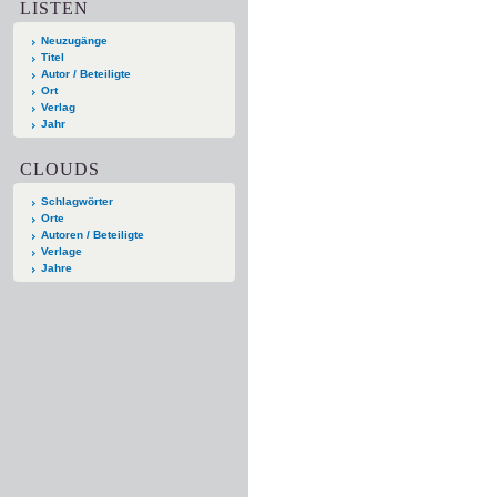
LISTEN
Neuzugänge
Titel
Autor / Beteiligte
Ort
Verlag
Jahr
CLOUDS
Schlagwörter
Orte
Autoren / Beteiligte
Verlage
Jahre