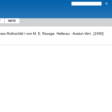
T
SEITE
s Rothschild / von M. E. Ravage. Hellerau : Avalun-Verl., [1930]