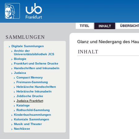
TITEL
ÜBERSICH
INHALT
SAMMLUNGEN
Glanz und Niedergang des Hause
Digitale Sammlungen
Archiv der
INHALT
Universitätsbibliothek JCS
Biologie
Frankfurt und Seltene Drucke
Handschriften und Inkunabeln
Judaica
Compact Memory
Freimann-Sammlung
Hebräische Handschriften
Hebräische Inkunabeln
Jiddische Drucke
Judaica Frankfurt
Kataloge
Rothschild-Sammlung
Kinderbuchsammlungen
Koloniale Sammlungen
Musik und Theater
Nachlässe