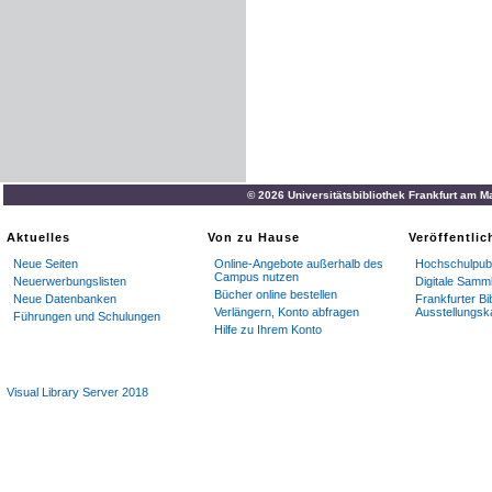
© 2026 Universitätsbibliothek Frankfurt am M
Aktuelles
Von zu Hause
Veröffentli
Neue Seiten
Online-Angebote außerhalb des
Hochschulpubl
Campus nutzen
Neuerwerbungslisten
Digitale Samm
Bücher online bestellen
Neue Datenbanken
Frankfurter Bi
Verlängern, Konto abfragen
Ausstellungsk
Führungen und Schulungen
Hilfe zu Ihrem Konto
Visual Library Server 2018