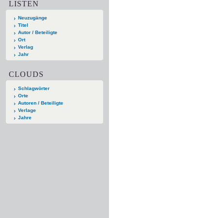
LISTEN
Neuzugänge
Titel
Autor / Beteiligte
Ort
Verlag
Jahr
CLOUDS
Schlagwörter
Orte
Autoren / Beteiligte
Verlage
Jahre