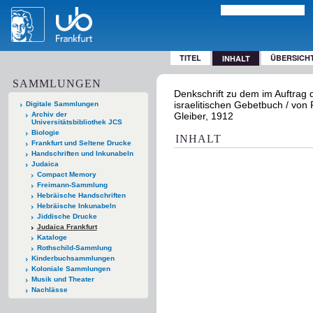
TITEL
ÜBERSICH
INHALT
SAMMLUNGEN
Denkschrift zu dem im Auftrag 
israelitischen Gebetbuch / von 
Digitale Sammlungen
Archiv der
Gleiber, 1912
Universitätsbibliothek JCS
Biologie
INHALT
Frankfurt und Seltene Drucke
Handschriften und Inkunabeln
Judaica
Compact Memory
Freimann-Sammlung
Hebräische Handschriften
Hebräische Inkunabeln
Jiddische Drucke
Judaica Frankfurt
Kataloge
Rothschild-Sammlung
Kinderbuchsammlungen
Koloniale Sammlungen
Musik und Theater
Nachlässe