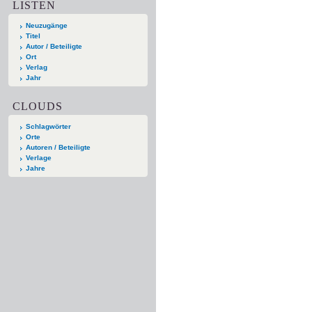
LISTEN
Neuzugänge
Titel
Autor / Beteiligte
Ort
Verlag
Jahr
CLOUDS
Schlagwörter
Orte
Autoren / Beteiligte
Verlage
Jahre