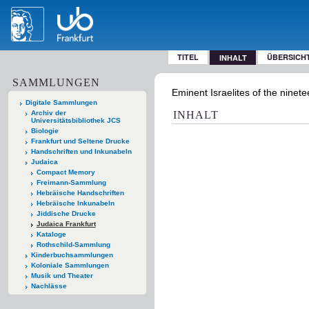
TITEL
ÜBERSICH
INHALT
SAMMLUNGEN
Eminent Israelites of the ninet
Digitale Sammlungen
Archiv der
INHALT
Universitätsbibliothek JCS
Biologie
Frankfurt und Seltene Drucke
Handschriften und Inkunabeln
Judaica
Compact Memory
Freimann-Sammlung
Hebräische Handschriften
Hebräische Inkunabeln
Jiddische Drucke
Judaica Frankfurt
Kataloge
Rothschild-Sammlung
Kinderbuchsammlungen
Koloniale Sammlungen
Musik und Theater
Nachlässe