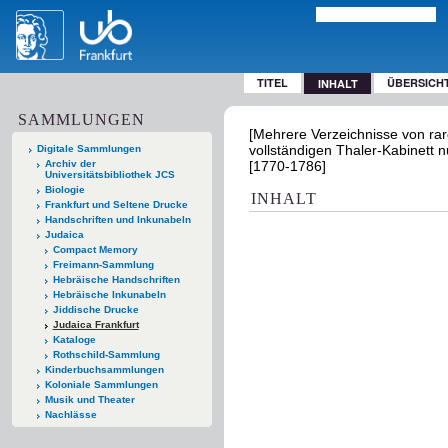
TITEL
ÜBERSICH
INHALT
SAMMLUNGEN
[Mehrere Verzeichnisse von ra
vollständigen Thaler-Kabinett n
Digitale Sammlungen
Archiv der
[1770-1786]
Universitätsbibliothek JCS
Biologie
INHALT
Frankfurt und Seltene Drucke
Handschriften und Inkunabeln
Judaica
Compact Memory
Freimann-Sammlung
Hebräische Handschriften
Hebräische Inkunabeln
Jiddische Drucke
Judaica Frankfurt
Kataloge
Rothschild-Sammlung
Kinderbuchsammlungen
Koloniale Sammlungen
Musik und Theater
Nachlässe