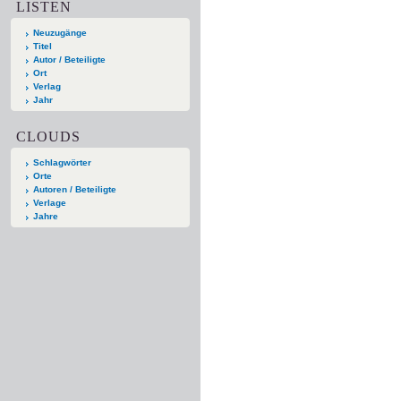
LISTEN
Neuzugänge
Titel
Autor / Beteiligte
Ort
Verlag
Jahr
CLOUDS
Schlagwörter
Orte
Autoren / Beteiligte
Verlage
Jahre