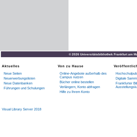
© 2026 Universitätsbibliothek Frankfurt am M
Aktuelles
Von zu Hause
Veröffentli
Neue Seiten
Online-Angebote außerhalb des
Hochschulpubl
Campus nutzen
Neuerwerbungslisten
Digitale Samm
Bücher online bestellen
Neue Datenbanken
Frankfurter Bi
Verlängern, Konto abfragen
Ausstellungsk
Führungen und Schulungen
Hilfe zu Ihrem Konto
Visual Library Server 2018