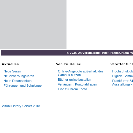
© 2026 Universitätsbibliothek Frankfurt am M
Aktuelles
Von zu Hause
Veröffentli
Neue Seiten
Online-Angebote außerhalb des
Hochschulpubl
Campus nutzen
Neuerwerbungslisten
Digitale Samm
Bücher online bestellen
Neue Datenbanken
Frankfurter Bi
Verlängern, Konto abfragen
Ausstellungsk
Führungen und Schulungen
Hilfe zu Ihrem Konto
Visual Library Server 2018