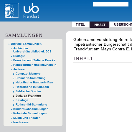
TITEL
ÜBERSICH
INHALT
SAMMLUNGEN
Gehorsame Vorstellung Betreffe
Impetrantischer Burgerschafft
Digitale Sammlungen
Archiv der
Franckfurt am Mayn Contra E. E. 
Universitätsbibliothek JCS
Biologie
INHALT
Frankfurt und Seltene Drucke
Handschriften und Inkunabeln
Judaica
Compact Memory
Freimann-Sammlung
Hebräische Handschriften
Hebräische Inkunabeln
Jiddische Drucke
Judaica Frankfurt
Kataloge
Rothschild-Sammlung
Kinderbuchsammlungen
Koloniale Sammlungen
Musik und Theater
Nachlässe