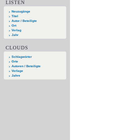
LISTEN
Neuzugänge
Titel
Autor / Beteiligte
Ort
Verlag
Jahr
CLOUDS
Schlagwörter
Orte
Autoren / Beteiligte
Verlage
Jahre