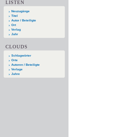
LISTEN
Neuzugänge
Titel
Autor / Beteiligte
Ort
Verlag
Jahr
CLOUDS
Schlagwörter
Orte
Autoren / Beteiligte
Verlage
Jahre