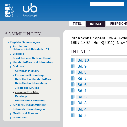
TITEL
ÜBERSICH
INHALT
SAMMLUNGEN
Bar Kokhba : opera / by A. Gold
1897-1897 : Bd. 8(2011). New 
Digitale Sammlungen
Archiv der
Universitätsbibliothek JCS
INHALT
Biologie
Frankfurt und Seltene Drucke
Bd. 10
Handschriften und Inkunabeln
Bd. 9
Judaica
Compact Memory
Bd. 8
Freimann-Sammlung
Bd. 7
Hebräische Handschriften
Hebräische Inkunabeln
Bd. 6
Jiddische Drucke
Bd. 1
Judaica Frankfurt
Bd. 5
Kataloge
Rothschild-Sammlung
Bd. 3
Kinderbuchsammlungen
Bd. 4
Koloniale Sammlungen
Musik und Theater
Bd. 2
Nachlässe