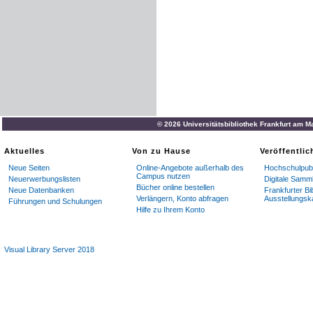
© 2026 Universitätsbibliothek Frankfurt am M
Aktuelles
Von zu Hause
Veröffentli
Neue Seiten
Online-Angebote außerhalb des
Hochschulpubl
Campus nutzen
Neuerwerbungslisten
Digitale Samm
Bücher online bestellen
Neue Datenbanken
Frankfurter Bi
Verlängern, Konto abfragen
Ausstellungsk
Führungen und Schulungen
Hilfe zu Ihrem Konto
Visual Library Server 2018