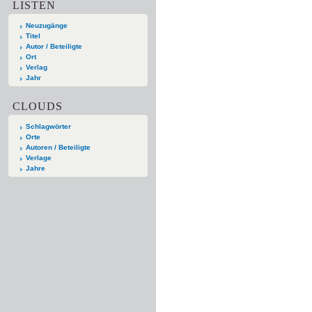
LISTEN
Neuzugänge
Titel
Autor / Beteiligte
Ort
Verlag
Jahr
CLOUDS
Schlagwörter
Orte
Autoren / Beteiligte
Verlage
Jahre