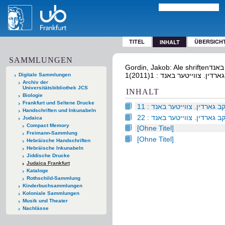
TITEL
ÜBERSICH
INHALT
SAMMLUNGEN
Gordin, Jakob: Ale shrifṭenאלע שריפטען פון יעקב גארדין. צווייטער באנד. New York : Hebrew Publ. Co. :
Digitale Sammlungen
Archiv der
Universitätsbibliothek JCS
INHALT
Biologie
Frankfurt und Seltene Drucke
1 גארדין. צווייטער באנד : 1
Handschriften und Inkunabeln
2 גארדין. צווייטער באנד : 2
Judaica
Compact Memory
[Ohne Titel]
Freimann-Sammlung
[Ohne Titel]
Hebräische Handschriften
Hebräische Inkunabeln
Jiddische Drucke
Judaica Frankfurt
Kataloge
Rothschild-Sammlung
Kinderbuchsammlungen
Koloniale Sammlungen
Musik und Theater
Nachlässe