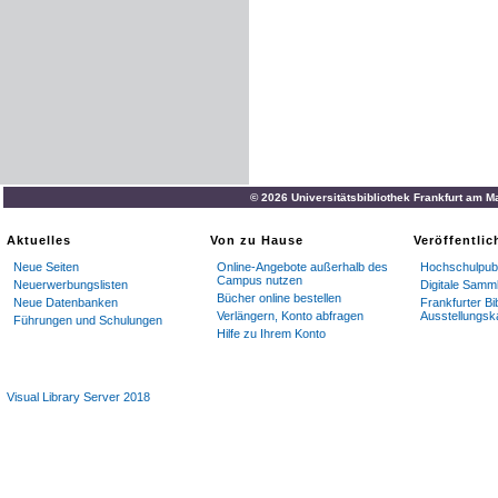
© 2026 Universitätsbibliothek Frankfurt am M
Aktuelles
Von zu Hause
Veröffentli
Neue Seiten
Online-Angebote außerhalb des
Hochschulpubl
Campus nutzen
Neuerwerbungslisten
Digitale Samm
Bücher online bestellen
Neue Datenbanken
Frankfurter Bi
Verlängern, Konto abfragen
Ausstellungsk
Führungen und Schulungen
Hilfe zu Ihrem Konto
Visual Library Server 2018