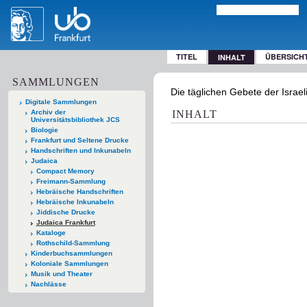
TITEL
ÜBERSICH
INHALT
SAMMLUNGEN
Die täglichen Gebete der Israe
Digitale Sammlungen
Archiv der
INHALT
Universitätsbibliothek JCS
Biologie
Frankfurt und Seltene Drucke
Handschriften und Inkunabeln
Judaica
Compact Memory
Freimann-Sammlung
Hebräische Handschriften
Hebräische Inkunabeln
Jiddische Drucke
Judaica Frankfurt
Kataloge
Rothschild-Sammlung
Kinderbuchsammlungen
Koloniale Sammlungen
Musik und Theater
Nachlässe