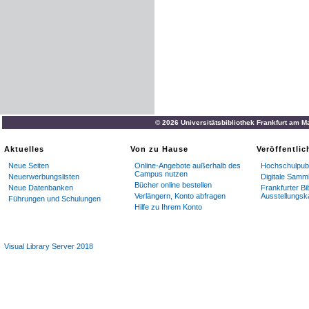
© 2026 Universitätsbibliothek Frankfurt am M
Aktuelles
Von zu Hause
Veröffentli
Neue Seiten
Online-Angebote außerhalb des
Hochschulpubl
Campus nutzen
Neuerwerbungslisten
Digitale Samm
Bücher online bestellen
Neue Datenbanken
Frankfurter Bi
Verlängern, Konto abfragen
Ausstellungsk
Führungen und Schulungen
Hilfe zu Ihrem Konto
Visual Library Server 2018