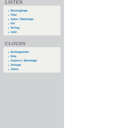
LISTEN
Neuzugänge
Titel
Autor / Beteiligte
Ort
Verlag
Jahr
CLOUDS
Schlagwörter
Orte
Autoren / Beteiligte
Verlage
Jahre