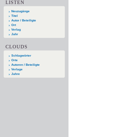
LISTEN
Neuzugänge
Titel
Autor / Beteiligte
Ort
Verlag
Jahr
CLOUDS
Schlagwörter
Orte
Autoren / Beteiligte
Verlage
Jahre