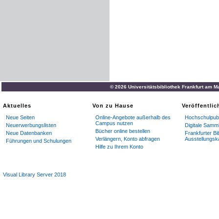
© 2026 Universitätsbibliothek Frankfurt am M
Aktuelles
Von zu Hause
Veröffentli
Neue Seiten
Online-Angebote außerhalb des
Hochschulpubl
Campus nutzen
Neuerwerbungslisten
Digitale Samm
Bücher online bestellen
Neue Datenbanken
Frankfurter Bi
Verlängern, Konto abfragen
Ausstellungsk
Führungen und Schulungen
Hilfe zu Ihrem Konto
Visual Library Server 2018