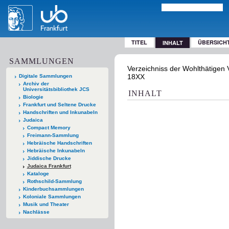
TITEL
ÜBERSICH
INHALT
SAMMLUNGEN
Verzeichniss der Wohlthätigen V
18XX
Digitale Sammlungen
Archiv der
Universitätsbibliothek JCS
INHALT
Biologie
Frankfurt und Seltene Drucke
Handschriften und Inkunabeln
Judaica
Compact Memory
Freimann-Sammlung
Hebräische Handschriften
Hebräische Inkunabeln
Jiddische Drucke
Judaica Frankfurt
Kataloge
Rothschild-Sammlung
Kinderbuchsammlungen
Koloniale Sammlungen
Musik und Theater
Nachlässe