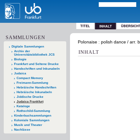
TITEL
ÜBERSICH
INHALT
SAMMLUNGEN
Polonaise : polish dance / arr
Digitale Sammlungen
Archiv der
INHALT
Universitätsbibliothek JCS
Biologie
Frankfurt und Seltene Drucke
Handschriften und Inkunabeln
Judaica
Compact Memory
Freimann-Sammlung
Hebräische Handschriften
Hebräische Inkunabeln
Jiddische Drucke
Judaica Frankfurt
Kataloge
Rothschild-Sammlung
Kinderbuchsammlungen
Koloniale Sammlungen
Musik und Theater
Nachlässe