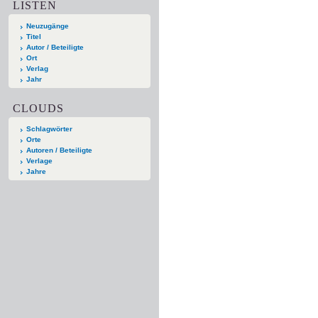
LISTEN
Neuzugänge
Titel
Autor / Beteiligte
Ort
Verlag
Jahr
CLOUDS
Schlagwörter
Orte
Autoren / Beteiligte
Verlage
Jahre