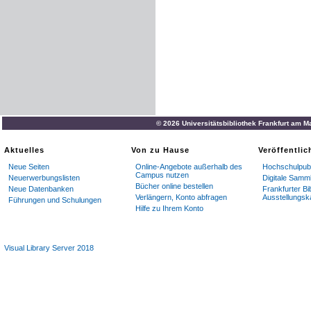
© 2026 Universitätsbibliothek Frankfurt am M
Aktuelles
Von zu Hause
Veröffentli
Neue Seiten
Online-Angebote außerhalb des
Hochschulpubl
Campus nutzen
Neuerwerbungslisten
Digitale Samm
Bücher online bestellen
Neue Datenbanken
Frankfurter Bi
Verlängern, Konto abfragen
Ausstellungsk
Führungen und Schulungen
Hilfe zu Ihrem Konto
Visual Library Server 2018