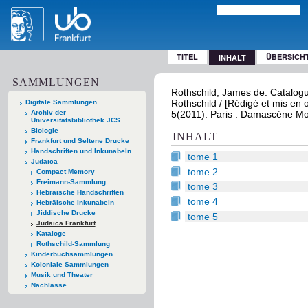
TITEL
ÜBERSICH
INHALT
SAMMLUNGEN
Rothschild, James de: Catalogu
Rothschild / [Rédigé et mis en
Digitale Sammlungen
Archiv der
5(2011). Paris : Damascéne M
Universitätsbibliothek JCS
Biologie
INHALT
Frankfurt und Seltene Drucke
Handschriften und Inkunabeln
tome 1
Judaica
tome 2
Compact Memory
Freimann-Sammlung
tome 3
Hebräische Handschriften
tome 4
Hebräische Inkunabeln
Jiddische Drucke
tome 5
Judaica Frankfurt
Kataloge
Rothschild-Sammlung
Kinderbuchsammlungen
Koloniale Sammlungen
Musik und Theater
Nachlässe