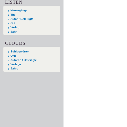
LISTEN
Neuzugänge
Titel
Autor / Beteiligte
Ort
Verlag
Jahr
CLOUDS
Schlagwörter
Orte
Autoren / Beteiligte
Verlage
Jahre