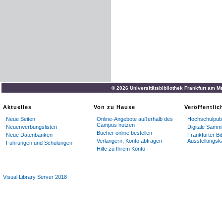
© 2026 Universitätsbibliothek Frankfurt am M
Aktuelles
Von zu Hause
Veröffentli
Neue Seiten
Online-Angebote außerhalb des
Hochschulpubl
Campus nutzen
Neuerwerbungslisten
Digitale Samm
Bücher online bestellen
Neue Datenbanken
Frankfurter Bi
Verlängern, Konto abfragen
Ausstellungsk
Führungen und Schulungen
Hilfe zu Ihrem Konto
Visual Library Server 2018