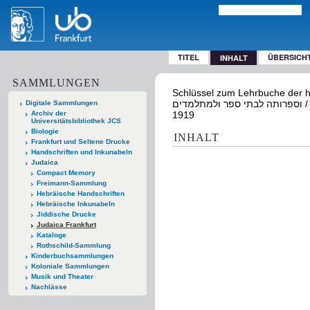
TITEL
ÜBERSICH
INHALT
SAMMLUNGEN
Schlüssel zum Lehrbuche der hebräischen Spracheדקדוקה
וספרותה לבתי ספר ולמתלמדים / Moses Rath [[Elektronische Ressource]]. Wien : Selbstverl. des Verf.,
Digitale Sammlungen
Archiv der
1919
Universitätsbibliothek JCS
Biologie
INHALT
Frankfurt und Seltene Drucke
Handschriften und Inkunabeln
Judaica
Compact Memory
Freimann-Sammlung
Hebräische Handschriften
Hebräische Inkunabeln
Jiddische Drucke
Judaica Frankfurt
Kataloge
Rothschild-Sammlung
Kinderbuchsammlungen
Koloniale Sammlungen
Musik und Theater
Nachlässe