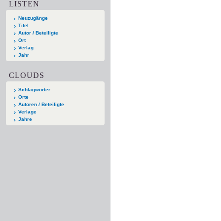
LISTEN
Neuzugänge
Titel
Autor / Beteiligte
Ort
Verlag
Jahr
CLOUDS
Schlagwörter
Orte
Autoren / Beteiligte
Verlage
Jahre