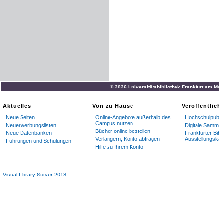
© 2026 Universitätsbibliothek Frankfurt am M
Aktuelles
Von zu Hause
Veröffentli
Neue Seiten
Online-Angebote außerhalb des
Hochschulpubl
Campus nutzen
Neuerwerbungslisten
Digitale Samm
Bücher online bestellen
Neue Datenbanken
Frankfurter Bi
Verlängern, Konto abfragen
Ausstellungsk
Führungen und Schulungen
Hilfe zu Ihrem Konto
Visual Library Server 2018