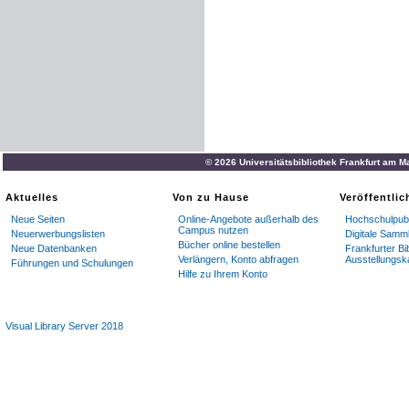
© 2026 Universitätsbibliothek Frankfurt am M
Aktuelles
Von zu Hause
Veröffentli
Neue Seiten
Online-Angebote außerhalb des
Hochschulpubl
Campus nutzen
Neuerwerbungslisten
Digitale Samm
Bücher online bestellen
Neue Datenbanken
Frankfurter Bi
Verlängern, Konto abfragen
Ausstellungsk
Führungen und Schulungen
Hilfe zu Ihrem Konto
Visual Library Server 2018