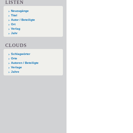
LISTEN
Neuzugänge
Titel
Autor / Beteiligte
Ort
Verlag
Jahr
CLOUDS
Schlagwörter
Orte
Autoren / Beteiligte
Verlage
Jahre