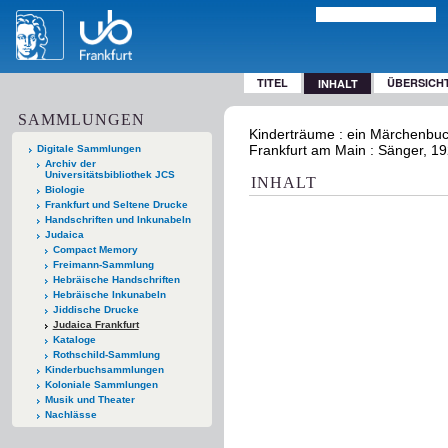
TITEL
ÜBERSICH
INHALT
SAMMLUNGEN
Kinderträume : ein Märchenbuch
Frankfurt am Main : Sänger, 1
Digitale Sammlungen
Archiv der
Universitätsbibliothek JCS
INHALT
Biologie
Frankfurt und Seltene Drucke
Handschriften und Inkunabeln
Judaica
Compact Memory
Freimann-Sammlung
Hebräische Handschriften
Hebräische Inkunabeln
Jiddische Drucke
Judaica Frankfurt
Kataloge
Rothschild-Sammlung
Kinderbuchsammlungen
Koloniale Sammlungen
Musik und Theater
Nachlässe