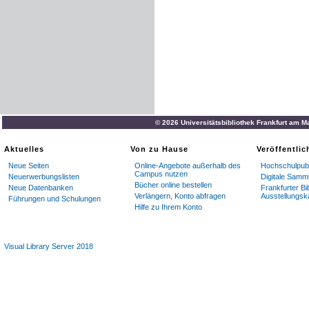
© 2026 Universitätsbibliothek Frankfurt am M
Aktuelles
Von zu Hause
Veröffentli
Neue Seiten
Online-Angebote außerhalb des
Hochschulpubl
Campus nutzen
Neuerwerbungslisten
Digitale Samm
Bücher online bestellen
Neue Datenbanken
Frankfurter Bi
Verlängern, Konto abfragen
Ausstellungsk
Führungen und Schulungen
Hilfe zu Ihrem Konto
Visual Library Server 2018