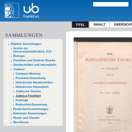
INHALT
ÜBERSICH
TITEL
SAMMLUNGEN
Digitale Sammlungen
Archiv der
Universitätsbibliothek JCS
Biologie
Frankfurt und Seltene Drucke
Handschriften und Inkunabeln
Judaica
Compact Memory
Freimann-Sammlung
Hebräische Handschriften
Hebräische Inkunabeln
Jiddische Drucke
Judaica Frankfurt
Kataloge
Rothschild-Sammlung
Kinderbuchsammlungen
Koloniale Sammlungen
Musik und Theater
Nachlässe