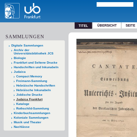
ÜBERSICHT
SEITE
TITEL
SAMMLUNGEN
Digitale Sammlungen
Archiv der
Universitätsbibliothek JCS
Biologie
Frankfurt und Seltene Drucke
Handschriften und Inkunabeln
Judaica
Compact Memory
Freimann-Sammlung
Hebräische Handschriften
Hebräische Inkunabeln
Jiddische Drucke
Judaica Frankfurt
Kataloge
Rothschild-Sammlung
Kinderbuchsammlungen
Koloniale Sammlungen
Musik und Theater
Nachlässe