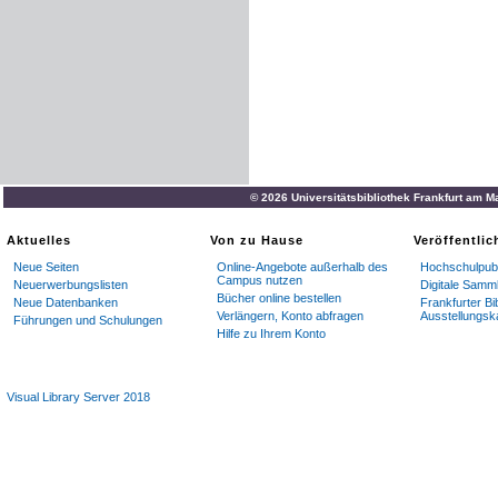
© 2026 Universitätsbibliothek Frankfurt am M
Aktuelles
Von zu Hause
Veröffentli
Neue Seiten
Online-Angebote außerhalb des
Hochschulpubl
Campus nutzen
Neuerwerbungslisten
Digitale Samm
Bücher online bestellen
Neue Datenbanken
Frankfurter Bi
Verlängern, Konto abfragen
Ausstellungsk
Führungen und Schulungen
Hilfe zu Ihrem Konto
Visual Library Server 2018