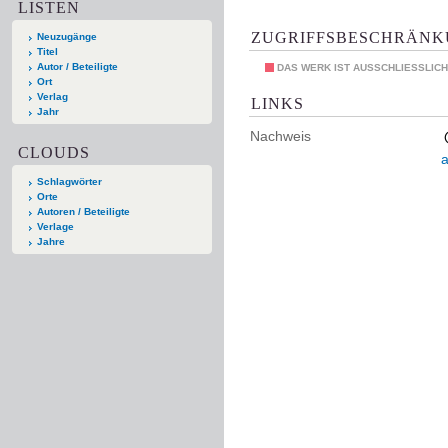
LISTEN
ZUGRIFFSBESCHRÄN
Neuzugänge
Titel
Autor / Beteiligte
DAS WERK IST AUSSCHLIESSLICH
Ort
Verlag
LINKS
Jahr
Nachweis
CLOUDS
Schlagwörter
Orte
Autoren / Beteiligte
Verlage
Jahre