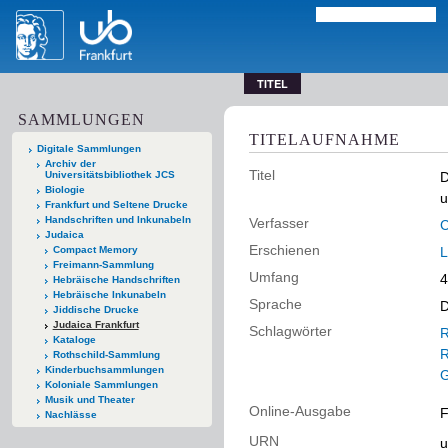
TITEL
SAMMLUNGEN
TITELAUFNAHME
Digitale Sammlungen
Archiv der
Titel
Universitätsbibliothek JCS
D
Biologie
u
Frankfurt und Seltene Drucke
Handschriften und Inkunabeln
Verfasser
C
Judaica
Erschienen
Compact Memory
L
Freimann-Sammlung
Umfang
4
Hebräische Handschriften
Hebräische Inkunabeln
Sprache
D
Jiddische Drucke
Judaica Frankfurt
Schlagwörter
R
Kataloge
R
Rothschild-Sammlung
Kinderbuchsammlungen
G
Koloniale Sammlungen
Musik und Theater
Online-Ausgabe
F
Nachlässe
URN
u