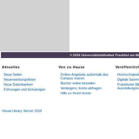
© 2026 Universitätsbibliothek Frankfurt am M
Aktuelles
Von zu Hause
Veröffentli
Neue Seiten
Online-Angebote außerhalb des
Hochschulpubl
Campus nutzen
Neuerwerbungslisten
Digitale Samm
Bücher online bestellen
Neue Datenbanken
Frankfurter Bi
Verlängern, Konto abfragen
Ausstellungsk
Führungen und Schulungen
Hilfe zu Ihrem Konto
Visual Library Server 2018