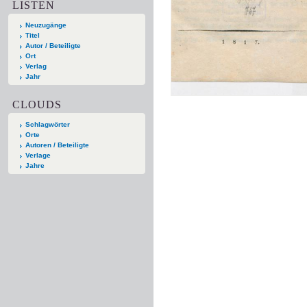
LISTEN
Neuzugänge
Titel
Autor / Beteiligte
Ort
Verlag
Jahr
CLOUDS
Schlagwörter
Orte
Autoren / Beteiligte
Verlage
Jahre