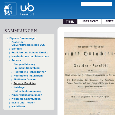
ÜBERSICHT
SEITE
TITEL
SAMMLUNGEN
Digitale Sammlungen
Archiv der
Universitätsbibliothek JCS
Biologie
Frankfurt und Seltene Drucke
Handschriften und Inkunabeln
Judaica
Compact Memory
Freimann-Sammlung
Hebräische Handschriften
Hebräische Inkunabeln
Jiddische Drucke
Judaica Frankfurt
Kataloge
Rothschild-Sammlung
Kinderbuchsammlungen
Koloniale Sammlungen
Musik und Theater
Nachlässe