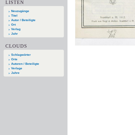
LISTEN
Neuzugänge
Titel
Autor / Beteiligte
Ort
Verlag
Jahr
CLOUDS
Schlagwörter
Orte
Autoren / Beteiligte
Verlage
Jahre