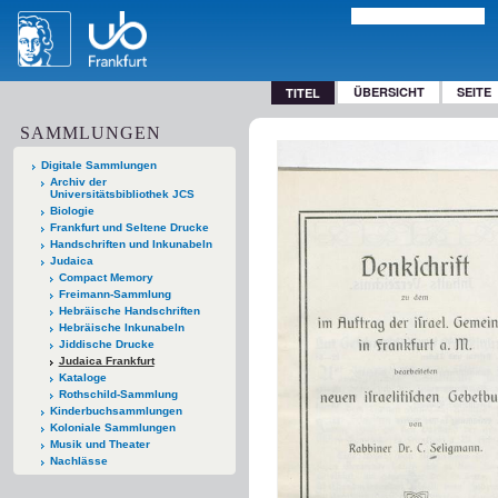
ÜBERSICHT
SEITE
TITEL
SAMMLUNGEN
Digitale Sammlungen
Archiv der
Universitätsbibliothek JCS
Biologie
Frankfurt und Seltene Drucke
Handschriften und Inkunabeln
Judaica
Compact Memory
Freimann-Sammlung
Hebräische Handschriften
Hebräische Inkunabeln
Jiddische Drucke
Judaica Frankfurt
Kataloge
Rothschild-Sammlung
Kinderbuchsammlungen
Koloniale Sammlungen
Musik und Theater
Nachlässe