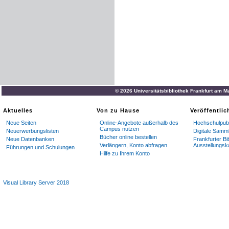
© 2026 Universitätsbibliothek Frankfurt am M
Aktuelles
Von zu Hause
Veröffentli
Neue Seiten
Online-Angebote außerhalb des
Hochschulpubl
Campus nutzen
Neuerwerbungslisten
Digitale Samm
Bücher online bestellen
Neue Datenbanken
Frankfurter Bi
Verlängern, Konto abfragen
Ausstellungsk
Führungen und Schulungen
Hilfe zu Ihrem Konto
Visual Library Server 2018