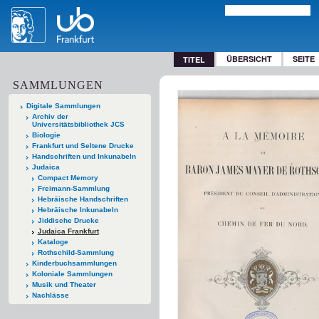
ÜBERSICHT
SEITE
TITEL
SAMMLUNGEN
Digitale Sammlungen
Archiv der
Universitätsbibliothek JCS
Biologie
Frankfurt und Seltene Drucke
Handschriften und Inkunabeln
Judaica
Compact Memory
Freimann-Sammlung
Hebräische Handschriften
Hebräische Inkunabeln
Jiddische Drucke
Judaica Frankfurt
Kataloge
Rothschild-Sammlung
Kinderbuchsammlungen
Koloniale Sammlungen
Musik und Theater
Nachlässe