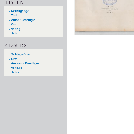
LISTEN
Neuzugänge
Titel
Autor / Beteiligte
Ort
Verlag
Jahr
CLOUDS
Schlagwörter
Orte
Autoren / Beteiligte
Verlage
Jahre