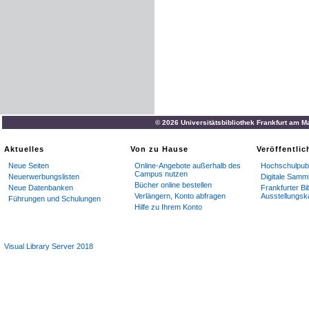
© 2026 Universitätsbibliothek Frankfurt am M
Aktuelles
Von zu Hause
Veröffentli
Neue Seiten
Online-Angebote außerhalb des
Hochschulpubl
Campus nutzen
Neuerwerbungslisten
Digitale Samm
Bücher online bestellen
Neue Datenbanken
Frankfurter Bi
Verlängern, Konto abfragen
Ausstellungsk
Führungen und Schulungen
Hilfe zu Ihrem Konto
Visual Library Server 2018