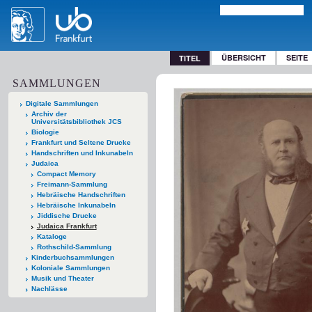
ÜBERSICHT
SEITE
TITEL
SAMMLUNGEN
Digitale Sammlungen
Archiv der
Universitätsbibliothek JCS
Biologie
Frankfurt und Seltene Drucke
Handschriften und Inkunabeln
Judaica
Compact Memory
Freimann-Sammlung
Hebräische Handschriften
Hebräische Inkunabeln
Jiddische Drucke
Judaica Frankfurt
Kataloge
Rothschild-Sammlung
Kinderbuchsammlungen
Koloniale Sammlungen
Musik und Theater
Nachlässe