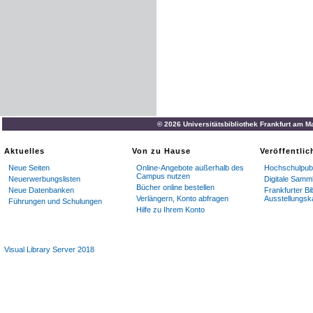
© 2026 Universitätsbibliothek Frankfurt am M
Aktuelles
Von zu Hause
Veröffentli
Neue Seiten
Online-Angebote außerhalb des
Hochschulpubl
Campus nutzen
Neuerwerbungslisten
Digitale Samm
Bücher online bestellen
Neue Datenbanken
Frankfurter Bi
Verlängern, Konto abfragen
Ausstellungsk
Führungen und Schulungen
Hilfe zu Ihrem Konto
Visual Library Server 2018