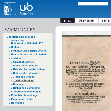
ÜBERSICHT
SEITE
TITEL
SAMMLUNGEN
Digitale Sammlungen
Archiv der
Universitätsbibliothek JCS
Biologie
Frankfurt und Seltene Drucke
Handschriften und Inkunabeln
Judaica
Compact Memory
Freimann-Sammlung
Hebräische Handschriften
Hebräische Inkunabeln
Jiddische Drucke
Judaica Frankfurt
Kataloge
Rothschild-Sammlung
Kinderbuchsammlungen
Koloniale Sammlungen
Musik und Theater
Nachlässe