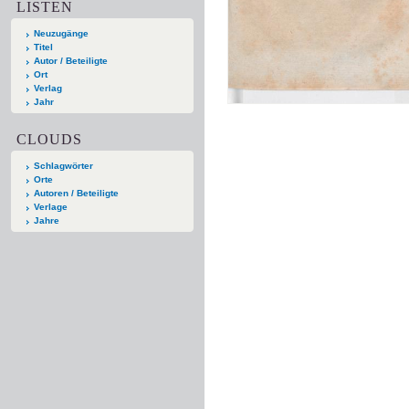
LISTEN
Neuzugänge
Titel
Autor / Beteiligte
Ort
Verlag
Jahr
CLOUDS
Schlagwörter
Orte
Autoren / Beteiligte
Verlage
Jahre