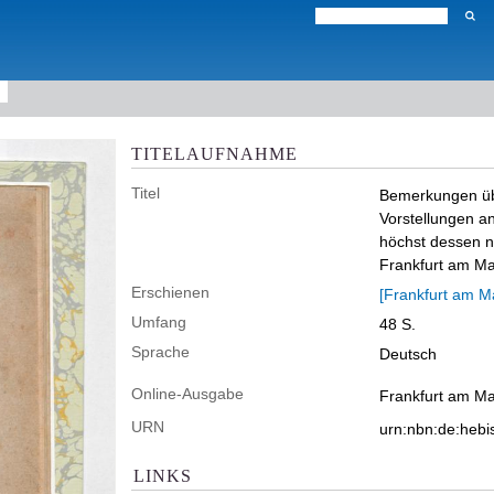
TITELAUFNAHME
Titel
Bemerkungen übe
Vorstellungen a
höchst dessen n
Frankfurt am Ma
Erschienen
[Frankfurt am M
Umfang
48 S.
Sprache
Deutsch
Online-Ausgabe
Frankfurt am Mai
URN
urn:nbn:de:heb
LINKS