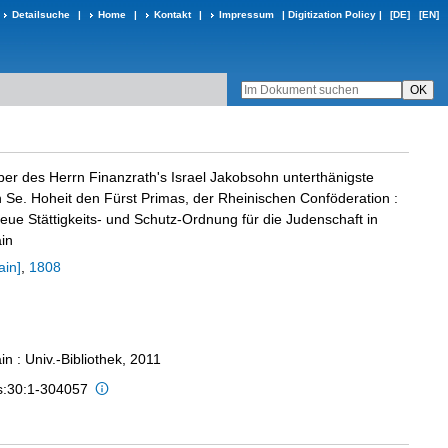
Detailsuche
|
Home
|
Kontakt
|
Impressum
|
Digitization Policy
|
[DE]
[EN]
r des Herrn Finanzrath's Israel Jakobsohn unterthänigste
n Se. Hoheit den Fürst Primas, der Rheinischen Conföderation
:
eue Stättigkeits- und Schutz-Ordnung für die Judenschaft in
in
ain]
,
1808
n : Univ.-Bibliothek, 2011
is:30:1-304057