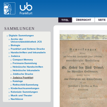
ÜBERSICHT
SEITE
TITEL
SAMMLUNGEN
Digitale Sammlungen
Archiv der
Universitätsbibliothek JCS
Biologie
Frankfurt und Seltene Drucke
Handschriften und Inkunabeln
Judaica
Compact Memory
Freimann-Sammlung
Hebräische Handschriften
Hebräische Inkunabeln
Jiddische Drucke
Judaica Frankfurt
Kataloge
Rothschild-Sammlung
Kinderbuchsammlungen
Koloniale Sammlungen
Musik und Theater
Nachlässe