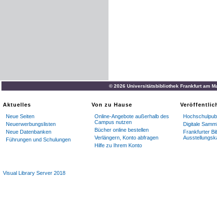
© 2026 Universitätsbibliothek Frankfurt am M
Aktuelles
Von zu Hause
Veröffentli
Neue Seiten
Online-Angebote außerhalb des
Hochschulpubl
Campus nutzen
Neuerwerbungslisten
Digitale Samm
Bücher online bestellen
Neue Datenbanken
Frankfurter Bi
Verlängern, Konto abfragen
Ausstellungsk
Führungen und Schulungen
Hilfe zu Ihrem Konto
Visual Library Server 2018