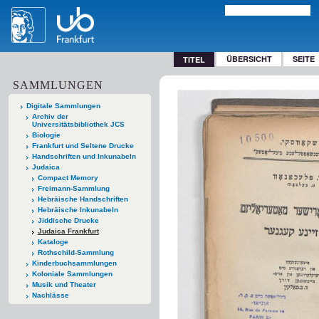
ÜBERSICHT
SEITE
TITEL
SAMMLUNGEN
Digitale Sammlungen
Archiv der
Universitätsbibliothek JCS
Biologie
Frankfurt und Seltene Drucke
Handschriften und Inkunabeln
Judaica
Compact Memory
Freimann-Sammlung
Hebräische Handschriften
Hebräische Inkunabeln
Jiddische Drucke
Judaica Frankfurt
Kataloge
Rothschild-Sammlung
Kinderbuchsammlungen
Koloniale Sammlungen
Musik und Theater
Nachlässe