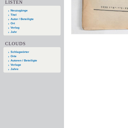
LISTEN
Neuzugänge
Titel
Autor / Beteiligte
Ort
Verlag
Jahr
CLOUDS
Schlagwörter
Orte
Autoren / Beteiligte
Verlage
Jahre