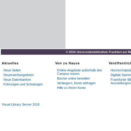
© 2026 Universitätsbibliothek Frankfurt am M
Aktuelles
Von zu Hause
Veröffentli
Neue Seiten
Online-Angebote außerhalb des
Hochschulpubl
Campus nutzen
Neuerwerbungslisten
Digitale Samm
Bücher online bestellen
Neue Datenbanken
Frankfurter Bi
Verlängern, Konto abfragen
Ausstellungsk
Führungen und Schulungen
Hilfe zu Ihrem Konto
Visual Library Server 2018