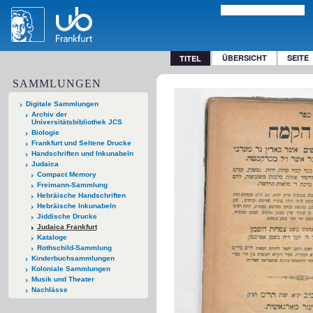
ÜBERSICHT
SEITE
TITEL
SAMMLUNGEN
Digitale Sammlungen
Archiv der
Universitätsbibliothek JCS
Biologie
Frankfurt und Seltene Drucke
Handschriften und Inkunabeln
Judaica
Compact Memory
Freimann-Sammlung
Hebräische Handschriften
Hebräische Inkunabeln
Jiddische Drucke
Judaica Frankfurt
Kataloge
Rothschild-Sammlung
Kinderbuchsammlungen
Koloniale Sammlungen
Musik und Theater
Nachlässe