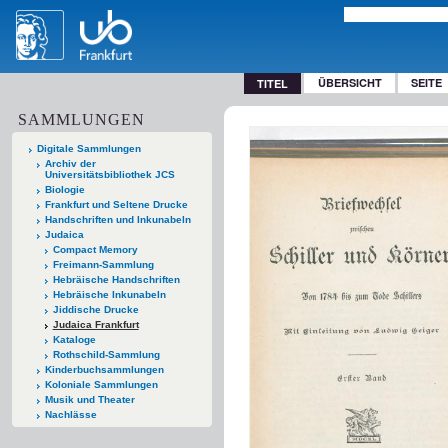
ÜBERSICHT
SEITE
TITEL
SAMMLUNGEN
Digitale Sammlungen
Archiv der
Universitätsbibliothek JCS
Biologie
Frankfurt und Seltene Drucke
Handschriften und Inkunabeln
Judaica
Compact Memory
Freimann-Sammlung
Hebräische Handschriften
Hebräische Inkunabeln
Jiddische Drucke
Judaica Frankfurt
Kataloge
Rothschild-Sammlung
Kinderbuchsammlungen
Koloniale Sammlungen
Musik und Theater
Nachlässe