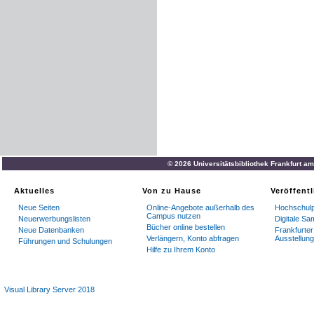
© 2026 Universitätsbibliothek Frankfurt a
Aktuelles
Von zu Hause
Veröffent
Neue Seiten
Online-Angebote außerhalb des
Hochschulp
Campus nutzen
Neuerwerbungslisten
Digitale S
Bücher online bestellen
Neue Datenbanken
Frankfurter
Verlängern, Konto abfragen
Ausstellun
Führungen und Schulungen
Hilfe zu Ihrem Konto
Visual Library Server 2018