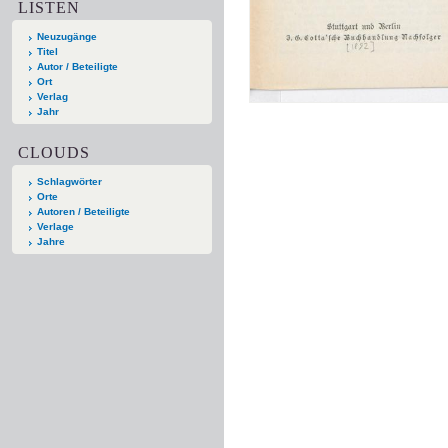
LISTEN
Neuzugänge
Titel
Autor / Beteiligte
Ort
Verlag
Jahr
CLOUDS
Schlagwörter
Orte
Autoren / Beteiligte
Verlage
Jahre