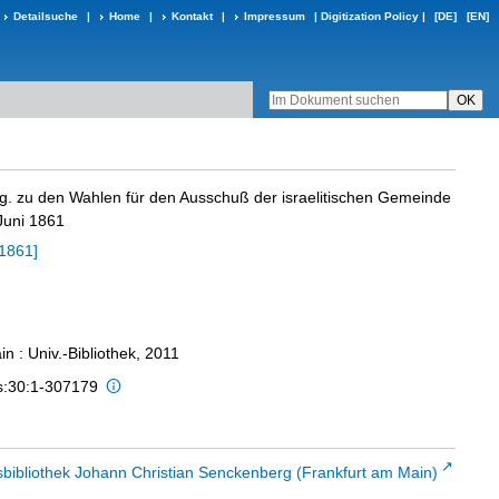
Detailsuche
|
Home
|
Kontakt
|
Impressum
|
Digitization Policy
|
[DE]
[EN]
 zu den Wahlen für den Ausschuß der israelitischen Gemeinde
Juni 1861
[1861]
n : Univ.-Bibliothek, 2011
is:30:1-307179
sbibliothek Johann Christian Senckenberg (Frankfurt am Main)