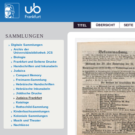
ÜBERSICHT
SEITE
TITEL
SAMMLUNGEN
Digitale Sammlungen
Archiv der
Universitätsbibliothek JCS
Biologie
Frankfurt und Seltene Drucke
Handschriften und Inkunabeln
Judaica
Compact Memory
Freimann-Sammlung
Hebräische Handschriften
Hebräische Inkunabeln
Jiddische Drucke
Judaica Frankfurt
Kataloge
Rothschild-Sammlung
Kinderbuchsammlungen
Koloniale Sammlungen
Musik und Theater
Nachlässe