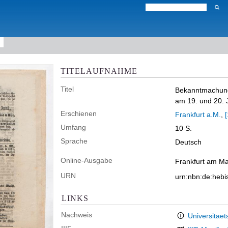
TITELAUFNAHME
Titel
Bekanntmachung.
am 19. und 20. 
Erschienen
Frankfurt a.M.
,
Umfang
10 S.
Sprache
Deutsch
Online-Ausgabe
Frankfurt am Mai
URN
urn:nbn:de:heb
LINKS
Nachweis
Universitaet