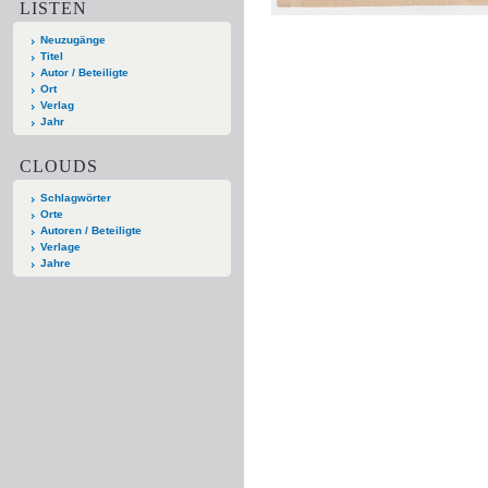
LISTEN
Neuzugänge
Titel
Autor / Beteiligte
Ort
Verlag
Jahr
CLOUDS
Schlagwörter
Orte
Autoren / Beteiligte
Verlage
Jahre