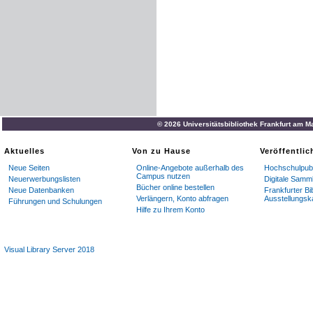
© 2026 Universitätsbibliothek Frankfurt am M
Aktuelles
Von zu Hause
Veröffentli
Neue Seiten
Online-Angebote außerhalb des
Hochschulpubl
Campus nutzen
Neuerwerbungslisten
Digitale Samm
Bücher online bestellen
Neue Datenbanken
Frankfurter Bi
Verlängern, Konto abfragen
Ausstellungsk
Führungen und Schulungen
Hilfe zu Ihrem Konto
Visual Library Server 2018