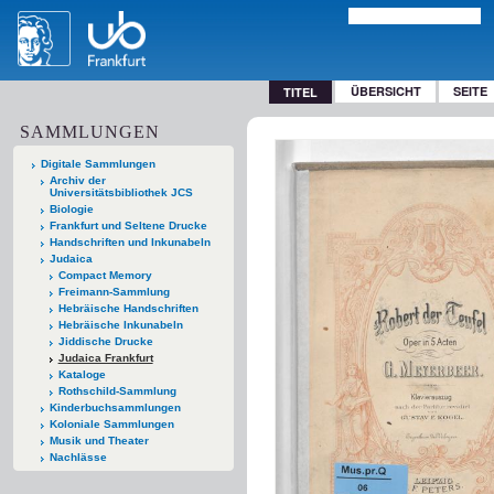
ÜBERSICHT
SEITE
TITEL
SAMMLUNGEN
Digitale Sammlungen
Archiv der
Universitätsbibliothek JCS
Biologie
Frankfurt und Seltene Drucke
Handschriften und Inkunabeln
Judaica
Compact Memory
Freimann-Sammlung
Hebräische Handschriften
Hebräische Inkunabeln
Jiddische Drucke
Judaica Frankfurt
Kataloge
Rothschild-Sammlung
Kinderbuchsammlungen
Koloniale Sammlungen
Musik und Theater
Nachlässe