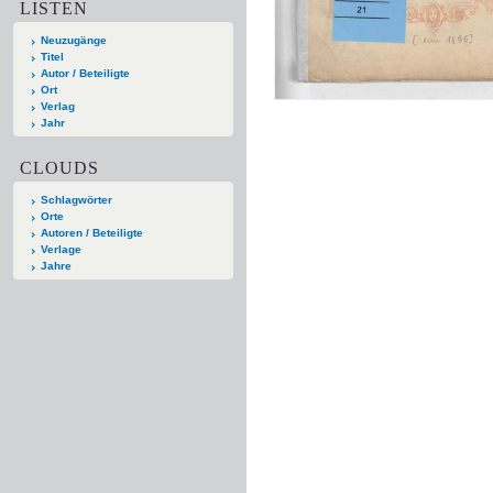
LISTEN
Neuzugänge
Titel
Autor / Beteiligte
Ort
Verlag
Jahr
CLOUDS
Schlagwörter
Orte
Autoren / Beteiligte
Verlage
Jahre