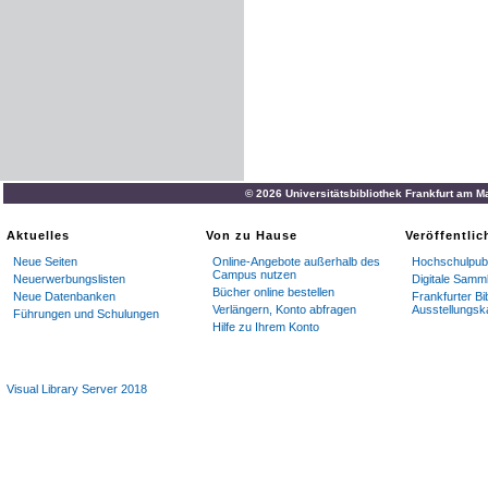
© 2026 Universitätsbibliothek Frankfurt am M
Aktuelles
Von zu Hause
Veröffentli
Neue Seiten
Online-Angebote außerhalb des
Hochschulpubl
Campus nutzen
Neuerwerbungslisten
Digitale Samm
Bücher online bestellen
Neue Datenbanken
Frankfurter Bi
Verlängern, Konto abfragen
Ausstellungsk
Führungen und Schulungen
Hilfe zu Ihrem Konto
Visual Library Server 2018