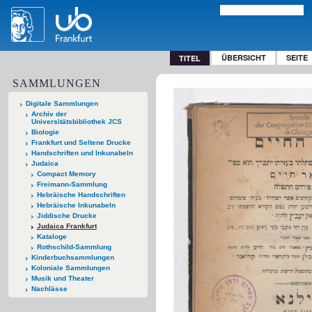
ÜBERSICHT
SEITE
TITEL
SAMMLUNGEN
Digitale Sammlungen
Archiv der
Universitätsbibliothek JCS
Biologie
Frankfurt und Seltene Drucke
Handschriften und Inkunabeln
Judaica
Compact Memory
Freimann-Sammlung
Hebräische Handschriften
Hebräische Inkunabeln
Jiddische Drucke
Judaica Frankfurt
Kataloge
Rothschild-Sammlung
Kinderbuchsammlungen
Koloniale Sammlungen
Musik und Theater
Nachlässe