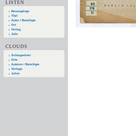
LISTEN
Neuzugänge
Titel
Autor / Beteiligte
Ort
Verlag
Jahr
CLOUDS
Schlagwörter
Orte
Autoren / Beteiligte
Verlage
Jahre