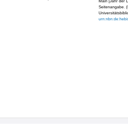
Main [Jahr der D
Seitenangabe. (B
Universitätsbib
urn:nbn:de:hebi