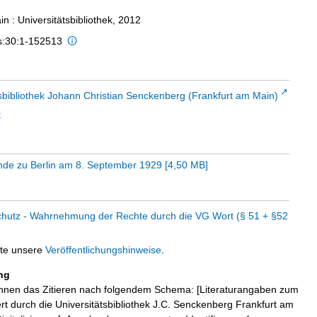
n : Universitätsbibliothek, 2012
is:30:1-152513
sbibliothek Johann Christian Senckenberg (Frankfurt am Main)
t
de zu Berlin am 8. September 1929
[
4,50 MB
]
chutz - Wahrnehmung der Rechte durch die VG Wort (§ 51 + §52
tte unsere
Veröffentlichungshinweise
.
ng
hnen das Zitieren nach folgendem Schema: [Literaturangaben zum
iert durch die Universitätsbibliothek J.C. Senckenberg Frankfurt am