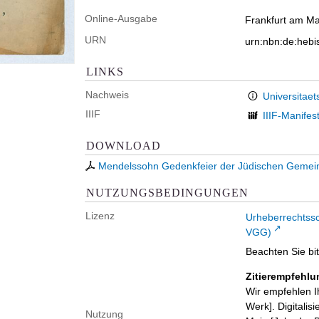
Online-Ausgabe
Frankfurt am Mai
URN
urn:nbn:de:heb
LINKS
Nachweis
Universitaet
IIIF
IIIF-Manifes
DOWNLOAD
Mendelssohn Gedenkfeier der Jüdischen Gemein
NUTZUNGSBEDINGUNGEN
Lizenz
Urheberrechtss
VGG)
Beachten Sie bi
Zitierempfehlu
Wir empfehlen I
Werk]. Digitalis
Nutzung