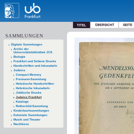
ÜBERSICHT
SEITE
TITEL
SAMMLUNGEN
Digitale Sammlungen
Archiv der
Universitätsbibliothek JCS
Biologie
Frankfurt und Seltene Drucke
Handschriften und Inkunabeln
Judaica
Compact Memory
Freimann-Sammlung
Hebräische Handschriften
Hebräische Inkunabeln
Jiddische Drucke
Judaica Frankfurt
Kataloge
Rothschild-Sammlung
Kinderbuchsammlungen
Koloniale Sammlungen
Musik und Theater
Nachlässe