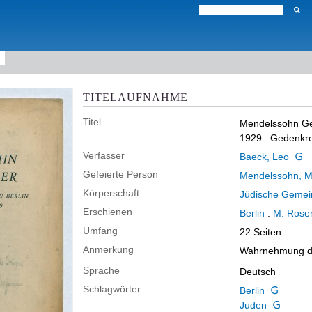
TITELAUFNAHME
Titel
Mendelssohn Ge
1929
:
Gedenkr
Verfasser
Baeck, Leo
Gefeierte Person
Mendelssohn, 
Körperschaft
Jüdische Gemein
Erschienen
Berlin
:
M. Rosen
Umfang
22 Seiten
Anmerkung
Wahrnehmung de
Sprache
Deutsch
Schlagwörter
Berlin
Juden