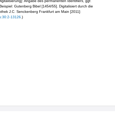
igitalisierung]: Angabe des permanenten Identifiers, ggf.
eispiel: Gutenberg Bibel [1454/55]. Digitalisiert durch die
liothek J.C. Senckenberg Frankfurt am Main [2011]:
s:30:2-13126
.)