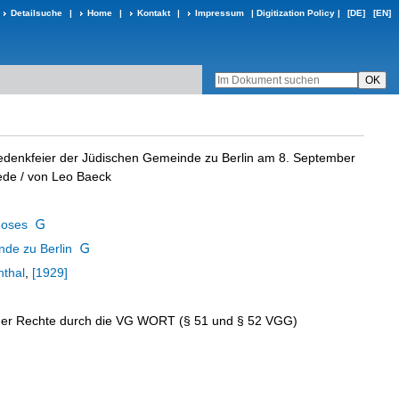
Detailsuche
|
Home
|
Kontakt
|
Impressum
|
Digitization Policy
|
[DE]
[EN]
denkfeier der Jüdischen Gemeinde zu Berlin am 8. September
ede
/ von Leo Baeck
Moses
de zu Berlin
thal
,
[1929]
r Rechte durch die VG WORT (§ 51 und § 52 VGG)