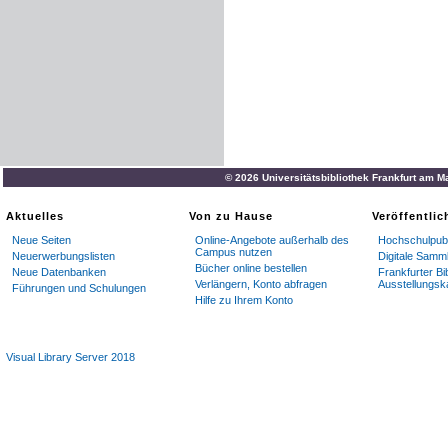
© 2026 Universitätsbibliothek Frankfurt am M
Aktuelles
Von zu Hause
Veröffentli
Neue Seiten
Online-Angebote außerhalb des
Hochschulpubl
Campus nutzen
Neuerwerbungslisten
Digitale Samm
Bücher online bestellen
Neue Datenbanken
Frankfurter Bi
Verlängern, Konto abfragen
Ausstellungsk
Führungen und Schulungen
Hilfe zu Ihrem Konto
Visual Library Server 2018