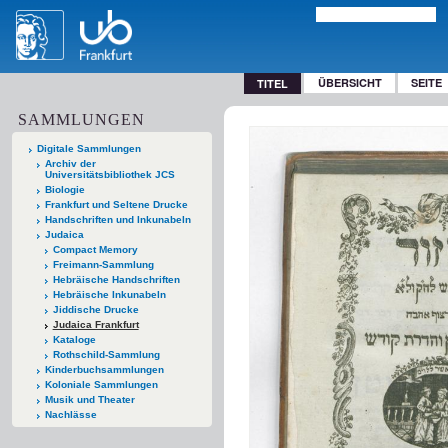
ÜBERSICHT
SEITE
TITEL
SAMMLUNGEN
Digitale Sammlungen
Archiv der
Universitätsbibliothek JCS
Biologie
Frankfurt und Seltene Drucke
Handschriften und Inkunabeln
Judaica
Compact Memory
Freimann-Sammlung
Hebräische Handschriften
Hebräische Inkunabeln
Jiddische Drucke
Judaica Frankfurt
Kataloge
Rothschild-Sammlung
Kinderbuchsammlungen
Koloniale Sammlungen
Musik und Theater
Nachlässe