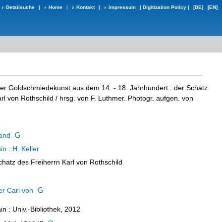
Detailsuche
|
Home
|
Kontakt
|
Impressum
|
Digitization Policy
|
[DE]
[EN]
ter Goldschmiedekunst aus dem 14. - 18. Jahrhundert
:
der Schatz
rl von Rothschild
/ hrsg. von F. Luthmer. Photogr. aufgen. von
nand
in
:
H. Keller
chatz des Freiherrn Karl von Rothschild
er Carl von
n : Univ.-Bibliothek, 2012