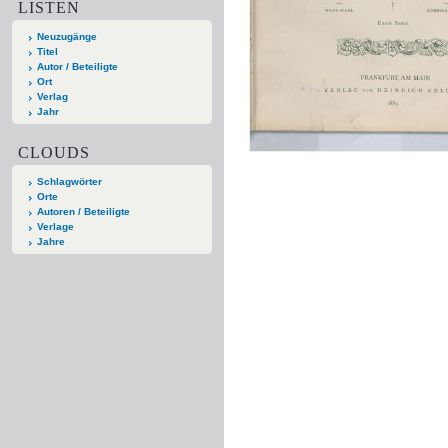
LISTEN
Neuzugänge
Titel
Autor / Beteiligte
Ort
Verlag
Jahr
CLOUDS
Schlagwörter
Orte
Autoren / Beteiligte
Verlage
Jahre