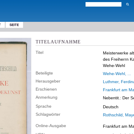
T
SEITE
TITELAUFNAHME
Titel
Meisterwerke al
des Freiherrn Ka
Wehe-Wehl
Beteiligte
Wehe-Wehl, ...
Herausgeber
Luthmer, Ferdi
Erschienen
Frankfurt am Ma
Anmerkung
Nebentit.: Der S
Sprache
Deutsch
Schlagwörter
Rothschild, May
Online-Ausgabe
Frankfurt am Mai