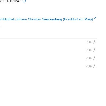
is:30:1-151247
sbibliothek Johann Christian Senckenberg (Frankfurt am Main)
t
PDF
PDF
PDF
PDF