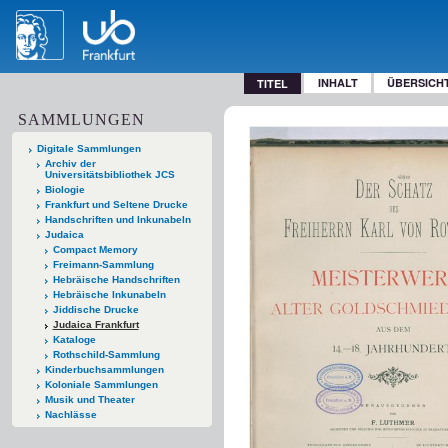
INHALT
ÜBERSICH
TITEL
SAMMLUNGEN
Digitale Sammlungen
Archiv der
Universitätsbibliothek JCS
Biologie
Frankfurt und Seltene Drucke
Handschriften und Inkunabeln
Judaica
Compact Memory
Freimann-Sammlung
Hebräische Handschriften
Hebräische Inkunabeln
Jiddische Drucke
Judaica Frankfurt
Kataloge
Rothschild-Sammlung
Kinderbuchsammlungen
Koloniale Sammlungen
Musik und Theater
Nachlässe