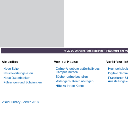
© 2026 Universitätsbibliothek Frankfurt am M
Aktuelles
Von zu Hause
Veröffentli
Neue Seiten
Online-Angebote außerhalb des
Hochschulpubl
Campus nutzen
Neuerwerbungslisten
Digitale Samm
Bücher online bestellen
Neue Datenbanken
Frankfurter Bi
Verlängern, Konto abfragen
Ausstellungsk
Führungen und Schulungen
Hilfe zu Ihrem Konto
Visual Library Server 2018