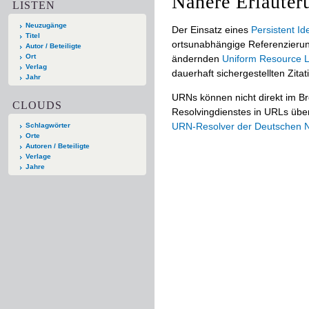
Nähere Erläuter
LISTEN
Neuzugänge
Der Einsatz eines
Persistent Ide
Titel
ortsunabhängige Referenzierun
Autor / Beteiligte
Ort
ändernden
Uniform Resource L
Verlag
dauerhaft sichergestellten Zitat
Jahr
URNs können nicht direkt im B
CLOUDS
Resolvingdienstes in URLs übers
URN-Resolver der Deutschen Na
Schlagwörter
Orte
Autoren / Beteiligte
Verlage
Jahre