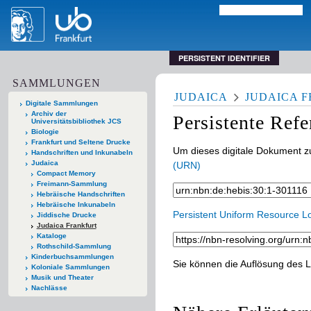
PERSISTENT IDENTIFIER
SAMMLUNGEN
JUDAICA
JUDAICA 
Digitale Sammlungen
Archiv der
Persistente Ref
Universitätsbibliothek JCS
Biologie
Frankfurt und Seltene Drucke
Um dieses digitale Dokument zu
Handschriften und Inkunabeln
Judaica
(URN)
Compact Memory
Freimann-Sammlung
Hebräische Handschriften
Hebräische Inkunabeln
Persistent Uniform Resource L
Jiddische Drucke
Judaica Frankfurt
Kataloge
Rothschild-Sammlung
Kinderbuchsammlungen
Sie können die Auflösung des L
Koloniale Sammlungen
Musik und Theater
Nachlässe