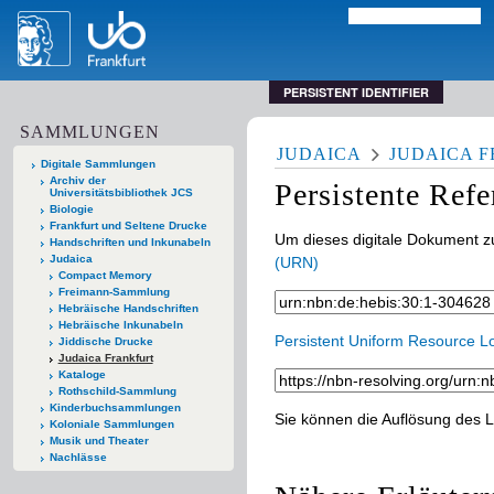
PERSISTENT IDENTIFIER
SAMMLUNGEN
JUDAICA
JUDAICA 
Digitale Sammlungen
Archiv der
Persistente Ref
Universitätsbibliothek JCS
Biologie
Frankfurt und Seltene Drucke
Um dieses digitale Dokument zu
Handschriften und Inkunabeln
Judaica
(URN)
Compact Memory
Freimann-Sammlung
Hebräische Handschriften
Hebräische Inkunabeln
Persistent Uniform Resource L
Jiddische Drucke
Judaica Frankfurt
Kataloge
Rothschild-Sammlung
Kinderbuchsammlungen
Sie können die Auflösung des L
Koloniale Sammlungen
Musik und Theater
Nachlässe