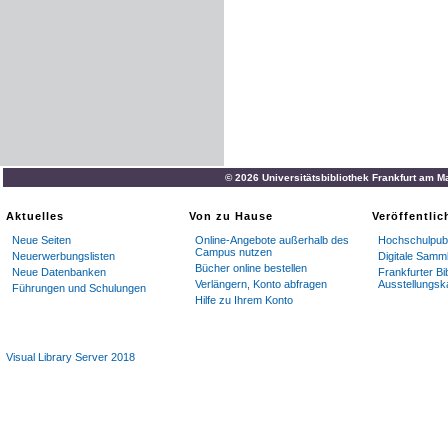
© 2026 Universitätsbibliothek Frankfurt am M
Aktuelles
Von zu Hause
Veröffentli
Neue Seiten
Online-Angebote außerhalb des
Hochschulpubl
Campus nutzen
Neuerwerbungslisten
Digitale Samm
Bücher online bestellen
Neue Datenbanken
Frankfurter Bi
Verlängern, Konto abfragen
Ausstellungsk
Führungen und Schulungen
Hilfe zu Ihrem Konto
Visual Library Server 2018