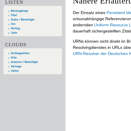
Nähere Erläuter
LISTEN
Neuzugänge
Der Einsatz eines
Persistent Ide
Titel
ortsunabhängige Referenzierun
Autor / Beteiligte
Ort
ändernden
Uniform Resource L
Verlag
dauerhaft sichergestellten Zitat
Jahr
URNs können nicht direkt im B
CLOUDS
Resolvingdienstes in URLs übers
URN-Resolver der Deutschen Na
Schlagwörter
Orte
Autoren / Beteiligte
Verlage
Jahre