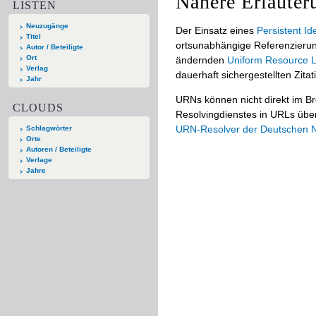
Nähere Erläuter
LISTEN
Neuzugänge
Der Einsatz eines
Persistent Ide
Titel
ortsunabhängige Referenzierun
Autor / Beteiligte
Ort
ändernden
Uniform Resource L
Verlag
dauerhaft sichergestellten Zitat
Jahr
URNs können nicht direkt im B
CLOUDS
Resolvingdienstes in URLs übers
URN-Resolver der Deutschen Na
Schlagwörter
Orte
Autoren / Beteiligte
Verlage
Jahre