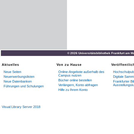
© 2026 Universitätsbibliothek Frankfurt am M
Aktuelles
Von zu Hause
Veröffentli
Neue Seiten
Online-Angebote außerhalb des
Hochschulpubl
Campus nutzen
Neuerwerbungslisten
Digitale Samm
Bücher online bestellen
Neue Datenbanken
Frankfurter Bi
Verlängern, Konto abfragen
Ausstellungsk
Führungen und Schulungen
Hilfe zu Ihrem Konto
Visual Library Server 2018