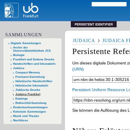
PERSISTENT IDENTIFIER
SAMMLUNGEN
JUDAICA
JUDAICA 
Digitale Sammlungen
Archiv der
Persistente Ref
Universitätsbibliothek JCS
Biologie
Frankfurt und Seltene Drucke
Um dieses digitale Dokument zu
Handschriften und Inkunabeln
Judaica
(URN)
Compact Memory
Freimann-Sammlung
Hebräische Handschriften
Hebräische Inkunabeln
Persistent Uniform Resource L
Jiddische Drucke
Judaica Frankfurt
Kataloge
Rothschild-Sammlung
Kinderbuchsammlungen
Sie können die Auflösung des L
Koloniale Sammlungen
Musik und Theater
Nachlässe