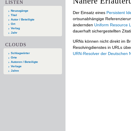
Nähere Erläuter
LISTEN
Neuzugänge
Der Einsatz eines
Persistent Ide
Titel
ortsunabhängige Referenzierun
Autor / Beteiligte
Ort
ändernden
Uniform Resource L
Verlag
dauerhaft sichergestellten Zitat
Jahr
URNs können nicht direkt im B
CLOUDS
Resolvingdienstes in URLs übers
URN-Resolver der Deutschen Na
Schlagwörter
Orte
Autoren / Beteiligte
Verlage
Jahre