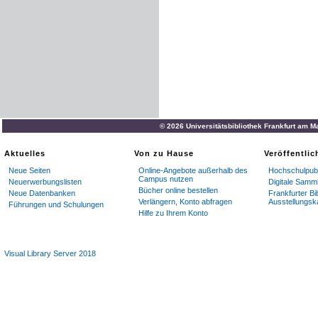
© 2026 Universitätsbibliothek Frankfurt am M
Aktuelles
Von zu Hause
Veröffentli
Neue Seiten
Online-Angebote außerhalb des
Hochschulpubl
Campus nutzen
Neuerwerbungslisten
Digitale Samm
Bücher online bestellen
Neue Datenbanken
Frankfurter Bi
Verlängern, Konto abfragen
Ausstellungsk
Führungen und Schulungen
Hilfe zu Ihrem Konto
Visual Library Server 2018