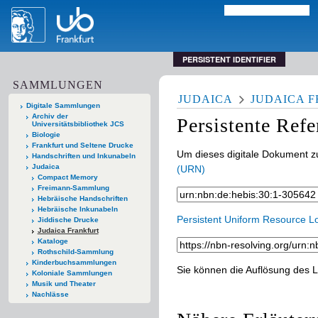
PERSISTENT IDENTIFIER
SAMMLUNGEN
JUDAICA
JUDAICA 
Digitale Sammlungen
Archiv der
Persistente Ref
Universitätsbibliothek JCS
Biologie
Frankfurt und Seltene Drucke
Um dieses digitale Dokument zu
Handschriften und Inkunabeln
Judaica
(URN)
Compact Memory
Freimann-Sammlung
Hebräische Handschriften
Hebräische Inkunabeln
Persistent Uniform Resource L
Jiddische Drucke
Judaica Frankfurt
Kataloge
Rothschild-Sammlung
Kinderbuchsammlungen
Sie können die Auflösung des L
Koloniale Sammlungen
Musik und Theater
Nachlässe