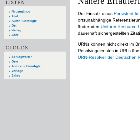
Nähere Erläuter
LISTEN
Neuzugänge
Der Einsatz eines
Persistent Ide
Titel
ortsunabhängige Referenzierun
Autor / Beteiligte
Ort
ändernden
Uniform Resource L
Verlag
dauerhaft sichergestellten Zitat
Jahr
URNs können nicht direkt im B
CLOUDS
Resolvingdienstes in URLs übers
URN-Resolver der Deutschen Na
Schlagwörter
Orte
Autoren / Beteiligte
Verlage
Jahre