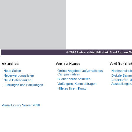
© 2026 Universitätsbibliothek Frankfurt am M
Aktuelles
Von zu Hause
Veröffentli
Neue Seiten
Online-Angebote außerhalb des
Hochschulpubl
Campus nutzen
Neuerwerbungslisten
Digitale Samm
Bücher online bestellen
Neue Datenbanken
Frankfurter Bi
Verlängern, Konto abfragen
Ausstellungsk
Führungen und Schulungen
Hilfe zu Ihrem Konto
Visual Library Server 2018