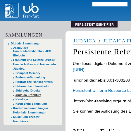
PERSISTENT IDENTIFIER
SAMMLUNGEN
JUDAICA
JUDAICA 
Digitale Sammlungen
Archiv der
Persistente Ref
Universitätsbibliothek JCS
Biologie
Frankfurt und Seltene Drucke
Um dieses digitale Dokument zu
Handschriften und Inkunabeln
Judaica
(URN)
Compact Memory
Freimann-Sammlung
Hebräische Handschriften
Hebräische Inkunabeln
Persistent Uniform Resource L
Jiddische Drucke
Judaica Frankfurt
Kataloge
Rothschild-Sammlung
Kinderbuchsammlungen
Sie können die Auflösung des L
Koloniale Sammlungen
Musik und Theater
Nachlässe