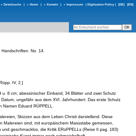
Detailsuche
|
Home
|
Kontakt
|
Impressum
|
Digitization Policy
|
[DE]
[EN]
e
Handschriften
.
No
.
14
.
Rüpp
.
IV
,
2
.
]
9
u
.
8
cm
;
abessinischer
Einband
,
34
Blätter
und
zwei
Schutz­
Datum
,
ungefähr
aus
dem
XVI
.
Jahrhundert
.
Das
erste
Schutz­
n
Namen
Eduard
RÜPPELL
.
lereien
,
Skizzen
aus
dem
Leben
Christi
darstel­
lend
.
Diese
en
Malereien
sind
,
mit
europäischem
Massstabe
gemessen
,
p
und
geschmacklos
,
die
Kritik
ERüPPELLs
(
Reise
II
pag
.
183
)
ssinische
Kunst
immer
noch
schmeichelhaft
.