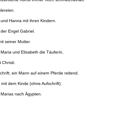
lereien
.
und
Hanna
mit
ihren
Kindern
.
der
Engel
Gabriel
.
it
seiner
Mutter
.
Maria
und
Elisabeth
die
Täuferin
,
t
Christi
.
hrift
;
ein
Mann
auf
einem
Pferde
reitend
.
mit
dem
Kinde
(
ohne
Aufschrift
)
.
Marias
nach
Ägypten
.
e
die
Engel
unsere
Herrin
in
den
Himmel
brachten
.
an
einem
Pfahl
gefesselt
.
z
wird
herbeigeholt
(
Aufschrift
unleserlich
)
.