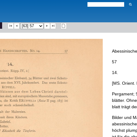
Abessinisch
57
14
.
[
MS
.
Orient
.
Pergament
;
blätter
.
Ohne
blatt
trägt
de
Bilder
und
Ma
abessinisch
höchst
plum
ist
für
die
abe