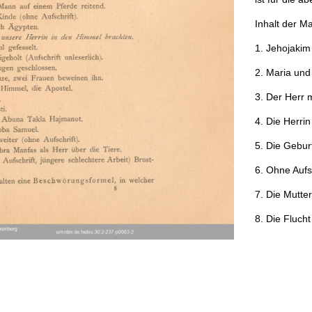
Inhalt
der
Ma
1
.
Jehojakim
2
.
Maria
und
3
.
Der
Herr
m
4
.
Die
Herrin
5
.
Die
Gebur
6
.
Ohne
Aufsc
7
.
Die
Mutter
8
.
Die
Flucht
9
.
10
.
11
.
Wi
12
.
Christus
13
.
Das
Kreu