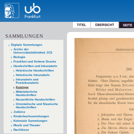
TITEL
ÜBERSICHT
SEITE
SAMMLUNGEN
Digitale Sammlungen
Archiv der
Universitätsbibliothek JCS
Biologie
Frankfurt und Seltene Drucke
Handschriften und Inkunabeln
Hebräische Handschriften
Hebräische Inkunabeln
Inkunabeln und
Postinkunabeln
Kataloge
Mittelalterliche
Handschriften
Neuzeitliche Handschriften
Orientalische und Slawische
Handschriften
Judaica
Kinderbuchsammlungen
Koloniale Sammlungen
Musik und Theater
Nachlässe