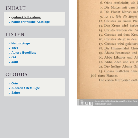
INHALT
gedruckte Kataloge
handschriftliche Kataloge
LISTEN
Neuzugänge
Titel
Autor / Beteiligte
Ort
Jahr
CLOUDS
Orte
Autoren / Beteiligte
Jahre