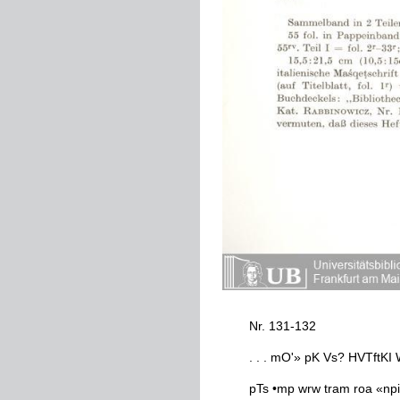
Nr
.
131
-
132
.
.
.
mO
'
»
pK
Vs
?
HVTftKI
pTs
•
mp
wrw
tram
roa
«
npi