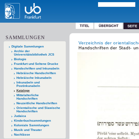
TITEL
ÜBERSICHT
SEITE
SAMMLUNGEN
Verzeichnis der orientalisc
Digitale Sammlungen
Handschriften der Stadt- un
Archiv der
Universitätsbibliothek JCS
Biologie
Frankfurt und Seltene Drucke
Handschriften und Inkunabeln
Hebräische Handschriften
Hebräische Inkunabeln
Inkunabeln und
Postinkunabeln
Kataloge
Mittelalterliche
Handschriften
Neuzeitliche Handschriften
Orientalische und Slawische
Handschriften
Judaica
Kinderbuchsammlungen
Koloniale Sammlungen
Musik und Theater
Nachlässe