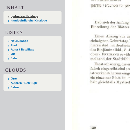
INHALT
gedruckte Kataloge
handschriftliche Kataloge
LISTEN
Neuzugänge
Titel
Autor / Beteiligte
Ort
Jahr
CLOUDS
Orte
Autoren / Beteiligte
Jahre