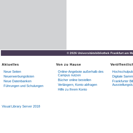
herum
eingeheftet
(
vgl
.
ber
bei
,
mit
verwandten
Schrif
zu
den
Gottesnamen
:
.
.
.
Vni
no
nn
/
.
.
.
V
'
a
.
.
.
«
ra
132
Ms
.
hebr
.
oct
.
124
Sammelband
in
2
Teilen
.
© 2026 Universitätsbibliothek Frankfurt am M
55
fol
.
in
Pappeinband
.
Alt
Teil
I
=
fol
.
2r
-
33
«
-
;
Teil
II
=
Aktuelles
Von zu Hause
Veröffentli
Neue Seiten
Online-Angebote außerhalb des
Hochschulpubl
15,5
:
21,5
cm
(
10,5
:
15cm
)
;
Campus nutzen
Neuerwerbungslisten
Digitale Samm
Masqetschrift
auf
Papier
,
1
Bücher online bestellen
Neue Datenbanken
Frankfurter Bi
Verlängern, Konto abfragen
Ausstellungsk
fol
.
l
r
)
von
Carmoly
.
Besit
Führungen und Schulungen
Hilfe zu Ihrem Konto
Merzbacheriana
Monacens
mit
roter
Tinte
die
Zahl
10
Serie
ist
.
Visual Library Server 2018
179