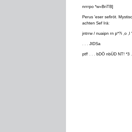
nrrrpo
*
w
»
BriTB
]
Perus
'
eser
sefiröt
.
Mystis
achten
Sef
Irä
:
jntrrw
/
nuaipn
rn
p
*
?
i
,
o
,
l
.
.
.
JIDSa
ptf
!
.
.
.
bDÖ
nbÜD
NT
!
*
3
.
Daß
sich
der
Anfang
auf
fo
der
Blätter
.
Einen
Auszug
aus
unserer
Geburtstag
David
Hoffman
deutschen
Teil
,
S
.
421
-
432
421
(
wo
jedoch
,
,Deckinge
nirgends
die
Signatur
unse
Frankfurt
am
Main
"
bezeic
Es
ist
schwierig
,
die
einzel
eingereiht
sind
;
so
gehört
f