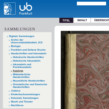
INHALT
ÜBERSICH
TITEL
SAMMLUNGEN
Digitale Sammlungen
Archiv der
Universitätsbibliothek JCS
Biologie
Frankfurt und Seltene Drucke
Handschriften und Inkunabeln
Hebräische Handschriften
Hebräische Inkunabeln
Inkunabeln und
Postinkunabeln
Kataloge
Mittelalterliche
Handschriften
Neuzeitliche Handschriften
Orientalische und Slawische
Handschriften
Judaica
Kinderbuchsammlungen
Koloniale Sammlungen
Musik und Theater
Nachlässe