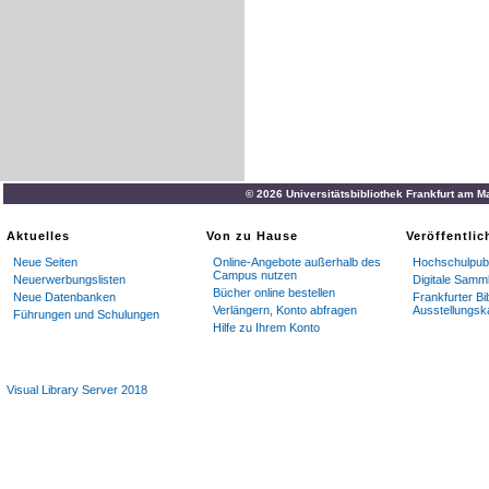
© 2026 Universitätsbibliothek Frankfurt am M
Aktuelles
Von zu Hause
Veröffentli
Neue Seiten
Online-Angebote außerhalb des
Hochschulpubl
Campus nutzen
Neuerwerbungslisten
Digitale Samm
Bücher online bestellen
Neue Datenbanken
Frankfurter Bi
Verlängern, Konto abfragen
Ausstellungsk
Führungen und Schulungen
Hilfe zu Ihrem Konto
Visual Library Server 2018