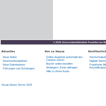
© 2026 Universitätsbibliothek Frankfurt am M
Aktuelles
Von zu Hause
Veröffentli
Neue Seiten
Online-Angebote außerhalb des
Hochschulpubl
Campus nutzen
Neuerwerbungslisten
Digitale Samm
Bücher online bestellen
Neue Datenbanken
Frankfurter Bi
Verlängern, Konto abfragen
Ausstellungsk
Führungen und Schulungen
Hilfe zu Ihrem Konto
Visual Library Server 2018