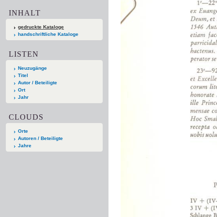
INHALT
gedruckte Kataloge
handschriftliche Kataloge
LISTEN
Neuzugänge
Titel
Autor / Beteiligte
Ort
Jahr
CLOUDS
Orte
Autoren / Beteiligte
Jahre