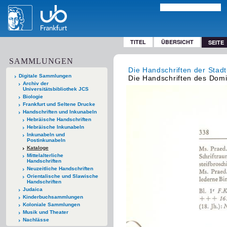
TITEL
ÜBERSICHT
SEITE
SAMMLUNGEN
Die Handschriften der Stadt
Digitale Sammlungen
Die Handschriften des Domin
Archiv der
Universitätsbibliothek JCS
Biologie
Frankfurt und Seltene Drucke
Handschriften und Inkunabeln
Hebräische Handschriften
Hebräische Inkunabeln
Inkunabeln und
Postinkunabeln
Kataloge
Mittelalterliche
Handschriften
Neuzeitliche Handschriften
Orientalische und Slawische
Handschriften
Judaica
Kinderbuchsammlungen
Koloniale Sammlungen
Musik und Theater
Nachlässe