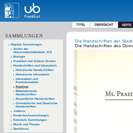
TITEL
ÜBERSICHT
SEITE
SAMMLUNGEN
Die Handschriften der Stadt
Digitale Sammlungen
Die Handschriften des Domin
Archiv der
Universitätsbibliothek JCS
Biologie
Frankfurt und Seltene Drucke
Handschriften und Inkunabeln
Hebräische Handschriften
Hebräische Inkunabeln
Inkunabeln und
Postinkunabeln
Kataloge
Mittelalterliche
Handschriften
Neuzeitliche Handschriften
Orientalische und Slawische
Handschriften
Judaica
Kinderbuchsammlungen
Koloniale Sammlungen
Musik und Theater
Nachlässe