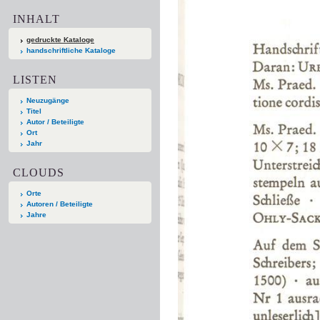
INHALT
gedruckte Kataloge
handschriftliche Kataloge
LISTEN
Neuzugänge
Titel
Autor / Beteiligte
Ort
Jahr
CLOUDS
Orte
Autoren / Beteiligte
Jahre